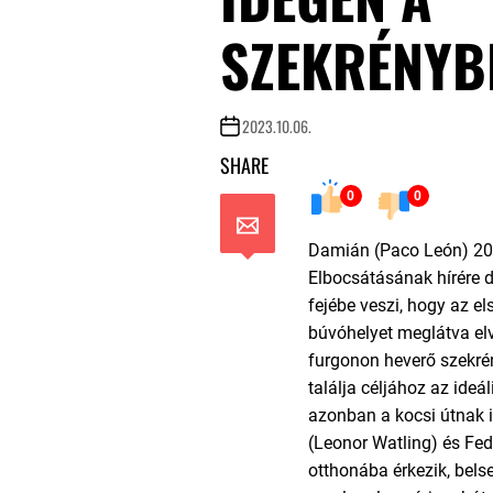
SZEKRÉNYB
2023.10.06.
SHARE
0
0
Damián (Paco León) 20 é
Elbocsátásának hírére 
fejébe veszi, hogy az e
búvóhelyet meglátva elv
furgonon heverő szekré
találja céljához az ideál
azonban a kocsi útnak i
(Leonor Watling) és Fe
otthonába érkezik, bels