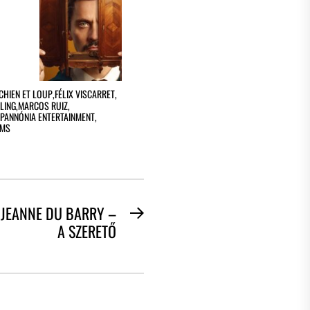
CHIEN ET LOUP
,
FÉLIX VISCARRET
,
LING
,
MARCOS RUIZ
,
PANNÓNIA ENTERTAINMENT
,
LMS
JEANNE DU BARRY –
Next
A SZERETŐ
post: