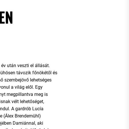
EN
v után veszti el állását.
dühösen távozik főnökétől és
lső szembejövő lehetséges
onul a világ elől. Egy
nyt megpillantva meg is
isnak vélt lehetőséget,
ndul. A gardrób Lucía
de (Álex Brendemühl)
ejében Damiánnal, aki