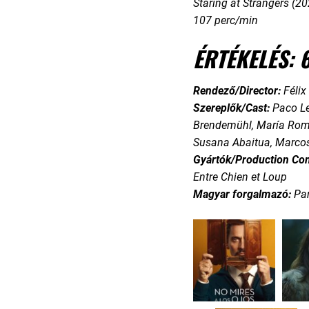
Staring at Strangers (20
107 perc/min
ÉRTÉKELÉS: 
Rendező/Director:
Félix
Szereplők/Cast:
Paco Le
Brendemühl, María Roma
Susana Abaitua, Marco
Gyártók/Production Co
Entre Chien et Loup
Magyar forgalmazó:
Pa