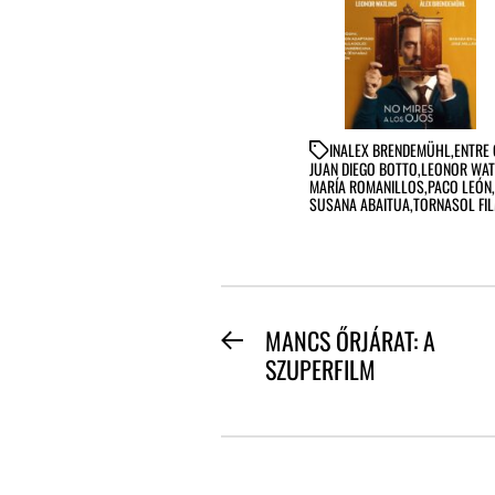
IN
ALEX BRENDEMÜHL
,
ENTRE 
JUAN DIEGO BOTTO
,
LEONOR WAT
MARÍA ROMANILLOS
,
PACO LEÓN
,
SUSANA ABAITUA
,
TORNASOL FI
BEJEGYZÉS
MANCS ŐRJÁRAT: A
Previous
SZUPERFILM
NAVIGÁCIÓ
post: