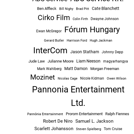
Cate Blanchett
Ben Affleck
Bill Nighy
Brad Pitt
Cirko Film
Dwayne Johnson
Colin Firth
Fórum Hungary
Ewan McGregor
Hugh Jackman
Gerard Butler
Harrison Ford
InterCom
Jason Statham
Johnny Depp
Liam Neeson
Jude Law
Julianne Moore
magyarhangya
Matt Damon
Morgan Freeman
Mark Wahlberg
Mozinet
Nicole Kidman
Owen Wilson
Nicolas Cage
Pannonia Entertainment
Ltd.
Prorom Entertainment
Ralph Fiennes
Pannónia Entertainment
Robert De Niro
Samuel L. Jackson
Scarlett Johansson
Tom Cruise
Steven Spielberg