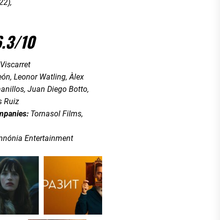
22),
6.3/10
 Viscarret
ón, Leonor Watling, Àlex
nillos, Juan Diego Botto,
s Ruiz
mpanies:
Tornasol Films,
nnónia Entertainment