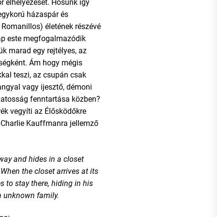
r elhelyezését. Hősünk így
 egykorú házaspár és
a Romanillos) életének részévé
nap este megfogalmazódik
ük marad egy rejtélyes, az
ségként. Ám hogy mégis
kal teszi, az csupán csak
rangyal vagy ijesztő, démoni
okzatosság fenntartása közben?
rék vegyíti az Élősködőkre
 Charlie Kauffmanra jellemző
way and hides in a closet
 When the closet arrives at its
 to stay there, hiding in his
n unknown family.