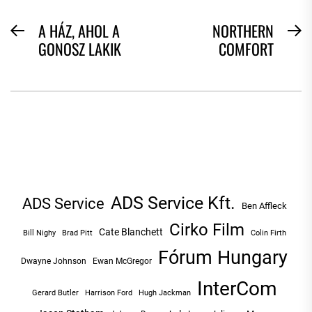
BEJEGYZÉS
A HÁZ, AHOL A
NORTHERN
Previous
N
GONOSZ LAKIK
COMFORT
NAVIGÁCIÓ
post:
po
ADS Service Kft.
ADS Service
Ben Affleck
Cirko Film
Cate Blanchett
Bill Nighy
Brad Pitt
Colin Firth
Fórum Hungary
Dwayne Johnson
Ewan McGregor
InterCom
Hugh Jackman
Gerard Butler
Harrison Ford