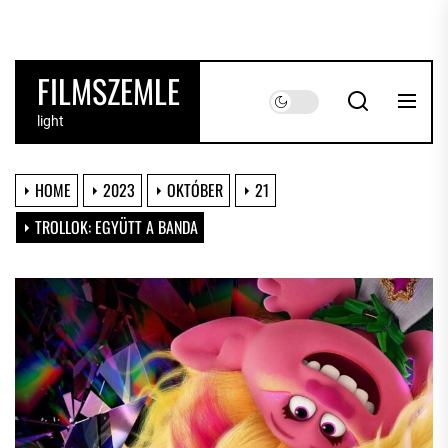
Skip
to
the
FILMSZEMLE
content
light
HOME
2023
OKTÓBER
21
TROLLOK: EGYÜTT A BANDA