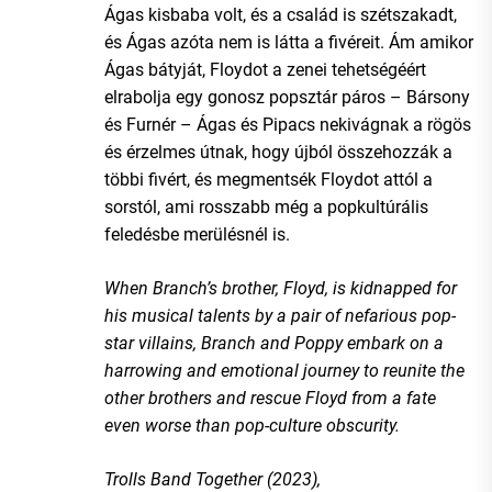
Ágas kisbaba volt, és a család is szétszakadt,
és Ágas azóta nem is látta a fivéreit. Ám amikor
Ágas bátyját, Floydot a zenei tehetségéért
elrabolja egy gonosz popsztár páros – Bársony
és Furnér – Ágas és Pipacs nekivágnak a rögös
és érzelmes útnak, hogy újból összehozzák a
többi fivért, és megmentsék Floydot attól a
sorstól, ami rosszabb még a popkultúrális
feledésbe merülésnél is.
When Branch’s brother, Floyd, is kidnapped for
his musical talents by a pair of nefarious pop-
star villains, Branch and Poppy embark on a
harrowing and emotional journey to reunite the
other brothers and rescue Floyd from a fate
even worse than pop-culture obscurity.
Trolls Band Together (2023),