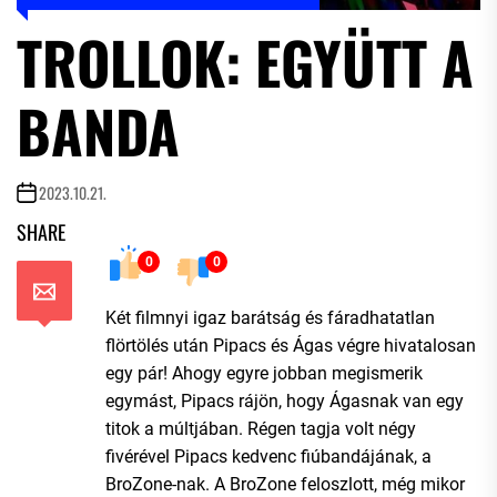
TROLLOK: EGYÜTT A
BANDA
2023.10.21.
SHARE
0
0
Két filmnyi igaz barátság és fáradhatatlan
flörtölés után Pipacs és Ágas végre hivatalosan
egy pár! Ahogy egyre jobban megismerik
egymást, Pipacs rájön, hogy Ágasnak van egy
titok a múltjában. Régen tagja volt négy
fivérével Pipacs kedvenc fiúbandájának, a
BroZone-nak. A BroZone feloszlott, még mikor