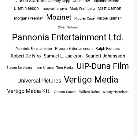
Jason Statham
Jude Law
Julianne Moore
Johnny Depp
Liam Neeson
Matt Damon
magyarhangya
Mark Wahlberg
Mozinet
Morgan Freeman
Nicole Kidman
Nicolas Cage
Owen Wilson
Pannonia Entertainment Ltd.
Prorom Entertainment
Ralph Fiennes
Pannónia Entertainment
Robert De Niro
Samuel L. Jackson
Scarlett Johansson
UIP-Duna Film
Tom Cruise
Tom Hanks
Steven Spielberg
Vertigo Media
Universal Pictures
Vertigo Média Kft.
Vincent Cassel
Willem Dafoe
Woody Harrelson