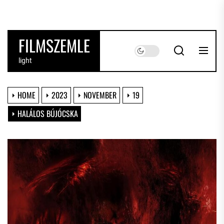
Skip
to
the
FILMSZEMLE
content
light
HOME
2023
NOVEMBER
19
HALÁLOS BÚJÓCSKA