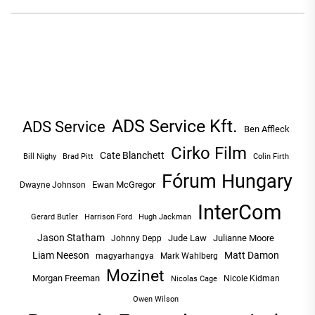
ADS Service Kft.
ADS Service
Ben Affleck
Cirko Film
Cate Blanchett
Bill Nighy
Brad Pitt
Colin Firth
Fórum Hungary
Ewan McGregor
Dwayne Johnson
InterCom
Hugh Jackman
Gerard Butler
Harrison Ford
Jason Statham
Jude Law
Julianne Moore
Johnny Depp
Liam Neeson
Matt Damon
magyarhangya
Mark Wahlberg
Mozinet
Morgan Freeman
Nicole Kidman
Nicolas Cage
Owen Wilson