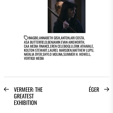
IN
AGBO
,
ANNABETH GISH
,
ANTON
,
ARI COSTA
,
ASA BUTTERFIELD
,
BENJAMIN EVAN AINSWORTH
,
CAA MEDIA FINANCE
,
EREN CELEBOGLU
,
ERIK ATHAVALE
,
KOLTON STEWART
,
LAUREL MARSDEN
,
MATTHEW LUPU
,
NATALIA DYER
,
SHYLO MOLINA
,
SUMMER H. HOWELL
,
VERTIGO MEDIA
BEJEGYZÉS
VERMEER: THE
ÉGER
Previous
N
GREATEST
NAVIGÁCIÓ
post:
po
EXHIBITION