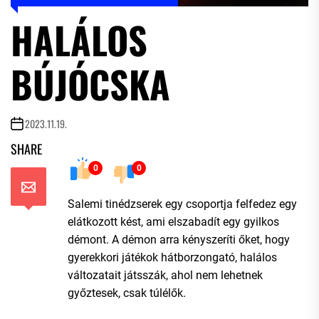
HALÁLOS
BÚJÓCSKA
2023.11.19.
SHARE
0
0
Salemi tinédzserek egy csoportja felfedez egy
elátkozott kést, ami elszabadít egy gyilkos
démont. A démon arra kényszeríti őket, hogy
gyerekkori játékok hátborzongató, halálos
változatait játsszák, ahol nem lehetnek
győztesek, csak túlélők.