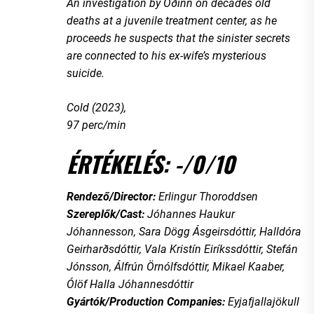
An investigation by Óðinn on decades old
deaths at a juvenile treatment center, as he
proceeds he suspects that the sinister secrets
are connected to his ex-wife’s mysterious
suicide.
Cold (2023),
97 perc/min
ÉRTÉKELÉS: -/0/10
Rendező/Director:
Erlingur Thoroddsen
Szereplők/Cast:
Jóhannes Haukur
Jóhannesson, Sara Dögg Ásgeirsdóttir, Halldóra
Geirharðsdóttir, Vala Kristín Eiríkssdóttir, Stefán
Jónsson, Álfrún Örnólfsdóttir, Mikael Kaaber,
Ólöf Halla Jóhannesdóttir
Gyártók/Production Companies:
Eyjafjallajökull