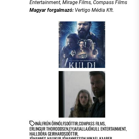
Entertainment, Mirage Films, Compass Films
Magyar forgalmazó:
Vertigo Média Kft.
IN
ÁLFRÚN ÖRNÓLFSDÓTTIR
,
COMPASS FILMS
,
ERLINGUR THORODDSEN
,
EYJAFJALLAJÖKULL ENTERTAINMENT
,
HALLDÓRA GEIRHARDSDÓTTIR
,
JÓHANNES HAUKUR JÓHANNESSON
,
MIKAEL KAABER
,