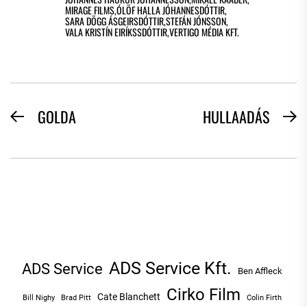
MIRAGE FILMS
,
ÓLÖF HALLA JÓHANNESDÓTTIR
,
SARA DÖGG ÁSGEIRSDÓTTIR
,
STEFÁN JÓNSSON
,
VALA KRISTÍN EIRÍKSSDÓTTIR
,
VERTIGO MÉDIA KFT.
BEJEGYZÉS
GOLDA
HULLAADÁS
Previous
N
NAVIGÁCIÓ
post:
po
ADS Service Kft.
ADS Service
Ben Affleck
Cirko Film
Cate Blanchett
Bill Nighy
Brad Pitt
Colin Firth