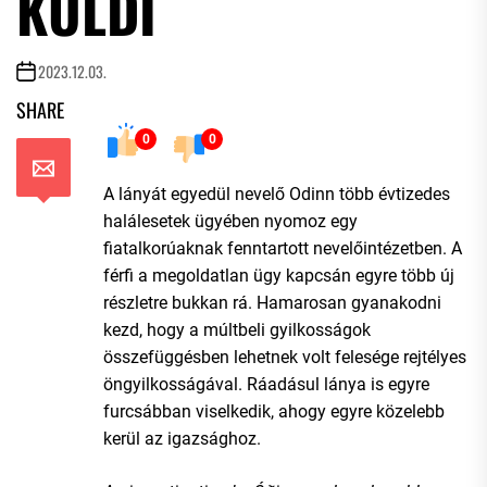
KULDI
2023.12.03.
SHARE
0
0
A lányát egyedül nevelő Odinn több évtizedes
halálesetek ügyében nyomoz egy
fiatalkorúaknak fenntartott nevelőintézetben. A
férfi a megoldatlan ügy kapcsán egyre több új
részletre bukkan rá. Hamarosan gyanakodni
kezd, hogy a múltbeli gyilkosságok
összefüggésben lehetnek volt felesége rejtélyes
öngyilkosságával. Ráadásul lánya is egyre
furcsábban viselkedik, ahogy egyre közelebb
kerül az igazsághoz.