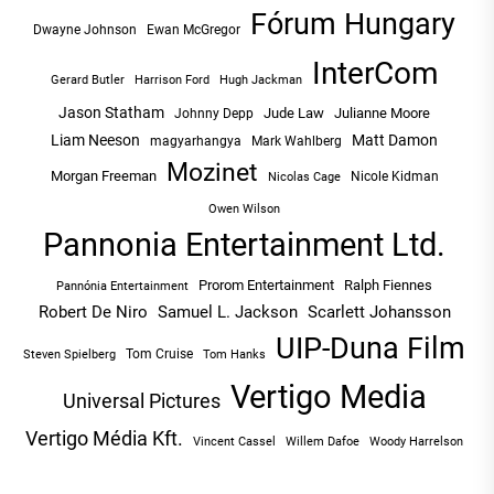
Fórum Hungary
Dwayne Johnson
Ewan McGregor
InterCom
Hugh Jackman
Gerard Butler
Harrison Ford
Jason Statham
Jude Law
Julianne Moore
Johnny Depp
Liam Neeson
Matt Damon
magyarhangya
Mark Wahlberg
Mozinet
Morgan Freeman
Nicole Kidman
Nicolas Cage
Owen Wilson
Pannonia Entertainment Ltd.
Prorom Entertainment
Ralph Fiennes
Pannónia Entertainment
Robert De Niro
Samuel L. Jackson
Scarlett Johansson
UIP-Duna Film
Tom Cruise
Tom Hanks
Steven Spielberg
Vertigo Media
Universal Pictures
Vertigo Média Kft.
Vincent Cassel
Willem Dafoe
Woody Harrelson