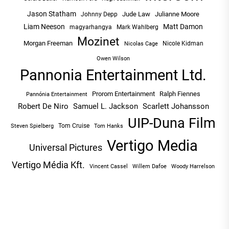
Jason Statham
Jude Law
Julianne Moore
Johnny Depp
Liam Neeson
Matt Damon
magyarhangya
Mark Wahlberg
Mozinet
Morgan Freeman
Nicole Kidman
Nicolas Cage
Owen Wilson
Pannonia Entertainment Ltd.
Prorom Entertainment
Ralph Fiennes
Pannónia Entertainment
Robert De Niro
Samuel L. Jackson
Scarlett Johansson
UIP-Duna Film
Tom Cruise
Tom Hanks
Steven Spielberg
Vertigo Media
Universal Pictures
Vertigo Média Kft.
Vincent Cassel
Willem Dafoe
Woody Harrelson