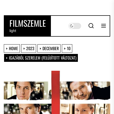
Skip
to
the
FILMSZEMLE
content
light
HOME
2023
DECEMBER
10
IGAZÁBÓL SZERELEM (FELÚJÍTOTT VÁLTOZAT)