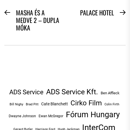
BEJEGYZÉS
MASHA ÉS A
PALACE HOTEL
Previous
N
MEDVE 2 – DUPLA
NAVIGÁCIÓ
post:
po
MÓKA
ADS Service Kft.
ADS Service
Ben Affleck
Cirko Film
Cate Blanchett
Bill Nighy
Brad Pitt
Colin Firth
Fórum Hungary
Dwayne Johnson
Ewan McGregor
InterCom
Hugh Jackman
Gerard Butler
Harrison Ford