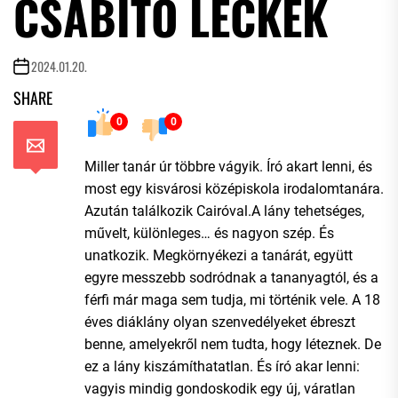
CSÁBÍTÓ LECKÉK
2024.01.20.
SHARE
0
0
Miller tanár úr többre vágyik. Író akart lenni, és
most egy kisvárosi középiskola irodalomtanára.
Azután találkozik Cairóval.A lány tehetséges,
művelt, különleges… és nagyon szép. És
unatkozik. Megkörnyékezi a tanárát, együtt
egyre messzebb sodródnak a tananyagtól, és a
férfi már maga sem tudja, mi történik vele. A 18
éves diáklány olyan szenvedélyeket ébreszt
benne, amelyekről nem tudta, hogy léteznek. De
ez a lány kiszámíthatatlan. És író akar lenni:
vagyis mindig gondoskodik egy új, váratlan