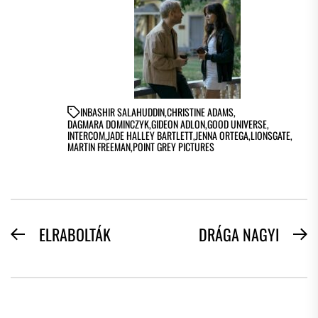
IN
BASHIR SALAHUDDIN
,
CHRISTINE ADAMS
,
DAGMARA DOMINCZYK
,
GIDEON ADLON
,
GOOD UNIVERSE
,
INTERCOM
,
JADE HALLEY BARTLETT
,
JENNA ORTEGA
,
LIONSGATE
,
MARTIN FREEMAN
,
POINT GREY PICTURES
BEJEGYZÉS
ELRABOLTÁK
DRÁGA NAGYI
Previous
N
NAVIGÁCIÓ
post:
po