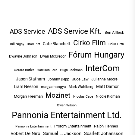
ADS Service Kft.
ADS Service
Ben Affleck
Cirko Film
Cate Blanchett
Bill Nighy
Brad Pitt
Colin Firth
Fórum Hungary
Dwayne Johnson
Ewan McGregor
InterCom
Hugh Jackman
Gerard Butler
Harrison Ford
Jason Statham
Jude Law
Julianne Moore
Johnny Depp
Liam Neeson
Matt Damon
magyarhangya
Mark Wahlberg
Mozinet
Morgan Freeman
Nicole Kidman
Nicolas Cage
Owen Wilson
Pannonia Entertainment Ltd.
Prorom Entertainment
Ralph Fiennes
Pannónia Entertainment
Robert De Niro
Samuel L. Jackson
Scarlett Johansson