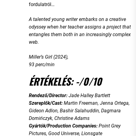
fordulatról…
A talented young writer embarks on a creative
odyssey when her teacher assigns a project that
entangles them both in an increasingly complex
web.
Miller’s Girl (2024),
93 perc/min
ÉRTÉKELÉS: -/0/10
Rendező/Director:
Jade Halley Bartlett
Szereplők/Cast:
Martin Freeman, Jenna Ortega,
Gideon Adlon, Bashir Salahuddin, Dagmara
Domińczyk, Christine Adams
Gyártók/Production Companies:
Point Grey
Pictures, Good Universe, Lionsgate