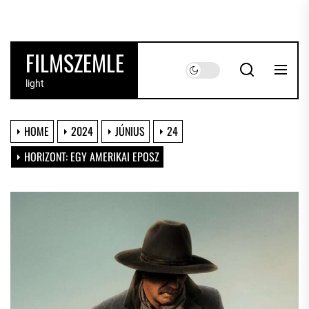
Skip
to
the
FILMSZEMLE
content
light
HOME
2024
JÚNIUS
24
HORIZONT: EGY AMERIKAI EPOSZ