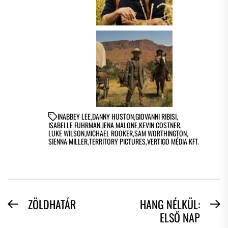
IN
ABBEY LEE
,
DANNY HUSTON
,
GIOVANNI RIBISI
,
ISABELLE FUHRMAN
,
JENA MALONE
,
KEVIN COSTNER
,
LUKE WILSON
,
MICHAEL ROOKER
,
SAM WORTHINGTON
,
SIENNA MILLER
,
TERRITORY PICTURES
,
VERTIGO MÉDIA KFT.
BEJEGYZÉS
ZÖLDHATÁR
HANG NÉLKÜL:
Previous
N
ELSŐ NAP
NAVIGÁCIÓ
post:
po