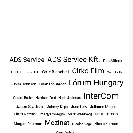
ADS Service Kft.
ADS Service
Ben Affleck
Cirko Film
Cate Blanchett
Bill Nighy
Brad Pitt
Colin Firth
Fórum Hungary
Ewan McGregor
Dwayne Johnson
InterCom
Hugh Jackman
Gerard Butler
Harrison Ford
Jason Statham
Jude Law
Julianne Moore
Johnny Depp
Liam Neeson
Matt Damon
magyarhangya
Mark Wahlberg
Mozinet
Morgan Freeman
Nicole Kidman
Nicolas Cage
Owen Wilson