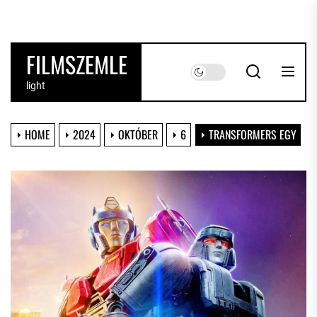
Skip
to
the
FILMSZEMLE
content
light
HOME
2024
OKTÓBER
6
TRANSFORMERS EGY