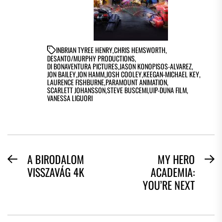
IN
BRIAN TYREE HENRY
,
CHRIS HEMSWORTH
,
DESANTO/MURPHY PRODUCTIONS
,
DI BONAVENTURA PICTURES
,
JASON KONOPISOS-ALVAREZ
,
JON BAILEY
,
JON HAMM
,
JOSH COOLEY
,
KEEGAN-MICHAEL KEY
,
LAURENCE FISHBURNE
,
PARAMOUNT ANIMATION
,
SCARLETT JOHANSSON
,
STEVE BUSCEMI
,
UIP-DUNA FILM
,
VANESSA LIGUORI
BEJEGYZÉS
A BIRODALOM
MY HERO
Previous
N
VISSZAVÁG 4K
ACADEMIA:
NAVIGÁCIÓ
post:
po
YOU’RE NEXT