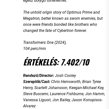
egész bolygó történelmét.
The untold origin story of Optimus Prime and
Megatron, better known as sworn enemies, but
once were friends bonded like brothers who
changed the fate of Cybertron forever.
Transformers One (2024),
104 perc/min
ÉRTÉKELÉS: 7.402/10
Rendező/Director:
Josh Cooley
Szereplők/Cast:
Chris Hemsworth, Brian Tyree
Henry, Scarlett Johansson, Keegan-Michael Key,
Steve Buscemi, Laurence Fishburne, Jon Hamm,
Vanessa Liguori, Jon Bailey, Jason Konopisos-
Alvarez