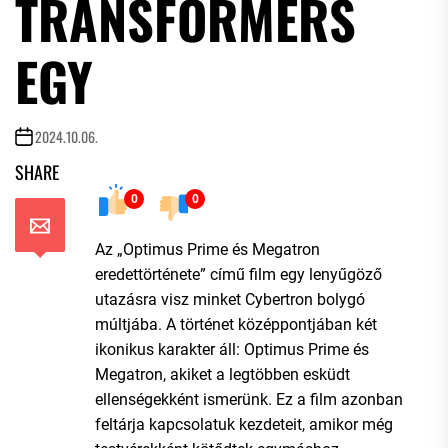
TRANSFORMERS
EGY
2024.10.06.
SHARE
0
0
Az „Optimus Prime és Megatron
eredettörténete” című film egy lenyűgöző
utazásra visz minket Cybertron bolygó
múltjába. A történet középpontjában két
ikonikus karakter áll: Optimus Prime és
Megatron, akiket a legtöbben esküdt
ellenségekként ismerünk. Ez a film azonban
feltárja kapcsolatuk kezdeteit, amikor még