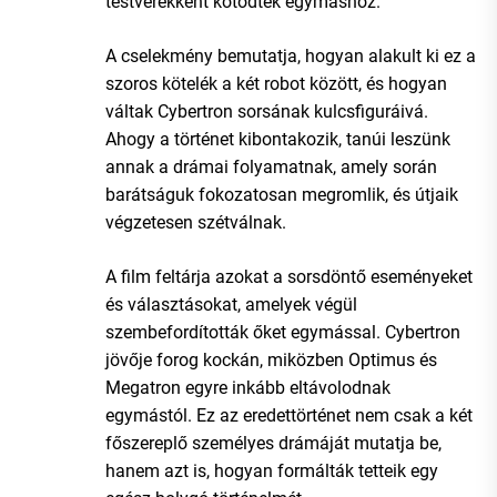
testvérekként kötődtek egymáshoz.
A cselekmény bemutatja, hogyan alakult ki ez a
szoros kötelék a két robot között, és hogyan
váltak Cybertron sorsának kulcsfiguráivá.
Ahogy a történet kibontakozik, tanúi leszünk
annak a drámai folyamatnak, amely során
barátságuk fokozatosan megromlik, és útjaik
végzetesen szétválnak.
A film feltárja azokat a sorsdöntő eseményeket
és választásokat, amelyek végül
szembefordították őket egymással. Cybertron
jövője forog kockán, miközben Optimus és
Megatron egyre inkább eltávolodnak
egymástól. Ez az eredettörténet nem csak a két
főszereplő személyes drámáját mutatja be,
hanem azt is, hogyan formálták tetteik egy