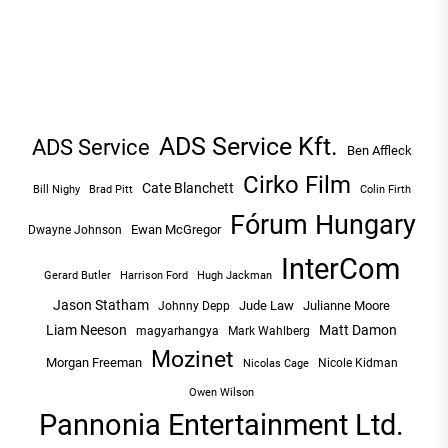
ADS Service Kft.
ADS Service
Ben Affleck
Cirko Film
Cate Blanchett
Bill Nighy
Brad Pitt
Colin Firth
Fórum Hungary
Ewan McGregor
Dwayne Johnson
InterCom
Hugh Jackman
Gerard Butler
Harrison Ford
Jason Statham
Jude Law
Julianne Moore
Johnny Depp
Liam Neeson
Matt Damon
magyarhangya
Mark Wahlberg
Mozinet
Morgan Freeman
Nicole Kidman
Nicolas Cage
Owen Wilson
Pannonia Entertainment Ltd.