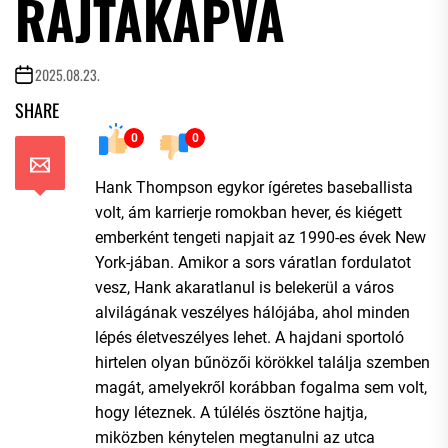
RAJTAKAPVA
2025.08.23.
SHARE
0
0
Hank Thompson egykor ígéretes baseballista
volt, ám karrierje romokban hever, és kiégett
emberként tengeti napjait az 1990-es évek New
York-jában. Amikor a sors váratlan fordulatot
vesz, Hank akaratlanul is belekerül a város
alvilágának veszélyes hálójába, ahol minden
lépés életveszélyes lehet. A hajdani sportoló
hirtelen olyan bűnözői körökkel találja szemben
magát, amelyekről korábban fogalma sem volt,
hogy léteznek. A túlélés ösztöne hajtja,
miközben kénytelen megtanulni az utca