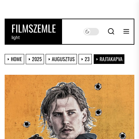
Skip
to
the
FILMSZEMLE
content
light
HOME
2025
AUGUSZTUS
23
RAJTAKAPVA