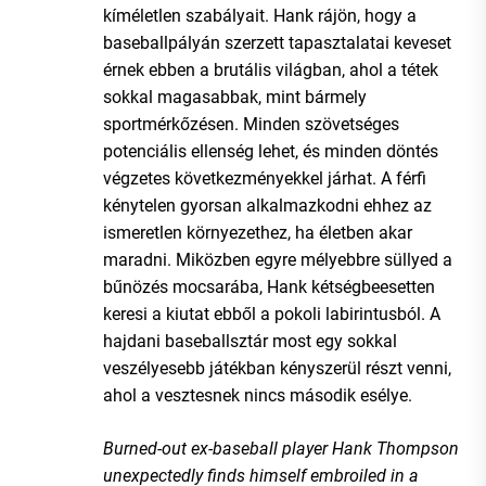
kíméletlen szabályait. Hank rájön, hogy a
baseballpályán szerzett tapasztalatai keveset
érnek ebben a brutális világban, ahol a tétek
sokkal magasabbak, mint bármely
sportmérkőzésen. Minden szövetséges
potenciális ellenség lehet, és minden döntés
végzetes következményekkel járhat. A férfi
kénytelen gyorsan alkalmazkodni ehhez az
ismeretlen környezethez, ha életben akar
maradni. Miközben egyre mélyebbre süllyed a
bűnözés mocsarába, Hank kétségbeesetten
keresi a kiutat ebből a pokoli labirintusból. A
hajdani baseballsztár most egy sokkal
veszélyesebb játékban kényszerül részt venni,
ahol a vesztesnek nincs második esélye.
Burned-out ex-baseball player Hank Thompson
unexpectedly finds himself embroiled in a