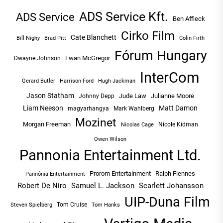
ADS Service Kft.
ADS Service
Ben Affleck
Cirko Film
Cate Blanchett
Bill Nighy
Brad Pitt
Colin Firth
Fórum Hungary
Ewan McGregor
Dwayne Johnson
InterCom
Hugh Jackman
Gerard Butler
Harrison Ford
Jason Statham
Jude Law
Julianne Moore
Johnny Depp
Liam Neeson
Matt Damon
magyarhangya
Mark Wahlberg
Mozinet
Morgan Freeman
Nicole Kidman
Nicolas Cage
Owen Wilson
Pannonia Entertainment Ltd.
Prorom Entertainment
Ralph Fiennes
Pannónia Entertainment
Robert De Niro
Samuel L. Jackson
Scarlett Johansson
UIP-Duna Film
Tom Cruise
Tom Hanks
Steven Spielberg