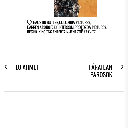
IN
AUSTIN BUTLER
,
COLUMBIA PICTURES
,
DARREN ARONOFSKY
,
INTERCOM
,
PROTOZOA PICTURES
,
REGINA KING
,
TSG ENTERTAINMENT
,
ZOË KRAVITZ
BEJEGYZÉS
DJ AHMET
PÁRATLAN
Previous
N
PÁROSOK
NAVIGÁCIÓ
post:
po