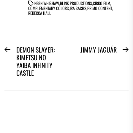
IN
BEN WHISHAW
,
BLINK PRODUCTIONS
,
CIRKO FILM
,
COMPLEMENTARY COLORS
,
IRA SACHS
,
PRIMO CONTENT
,
REBECCA HALL
BEJEGYZÉS
DEMON SLAYER:
JIMMY JAGUÁR
Previous
N
KIMETSU NO
NAVIGÁCIÓ
post:
po
YAIBA INFINITY
CASTLE