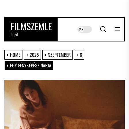
Skip
to
the
FILMSZEMLE
content
light
HOME
2025
SZEPTEMBER
6
EGY FÉNYKÉPÉSZ NAPJA