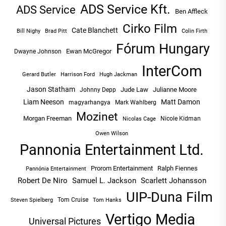
ADS Service Kft.
ADS Service
Ben Affleck
Cirko Film
Cate Blanchett
Bill Nighy
Brad Pitt
Colin Firth
Fórum Hungary
Ewan McGregor
Dwayne Johnson
InterCom
Hugh Jackman
Gerard Butler
Harrison Ford
Jason Statham
Jude Law
Julianne Moore
Johnny Depp
Liam Neeson
Matt Damon
magyarhangya
Mark Wahlberg
Mozinet
Morgan Freeman
Nicole Kidman
Nicolas Cage
Owen Wilson
Pannonia Entertainment Ltd.
Prorom Entertainment
Ralph Fiennes
Pannónia Entertainment
Robert De Niro
Samuel L. Jackson
Scarlett Johansson
UIP-Duna Film
Tom Cruise
Tom Hanks
Steven Spielberg
Vertigo Media
Universal Pictures