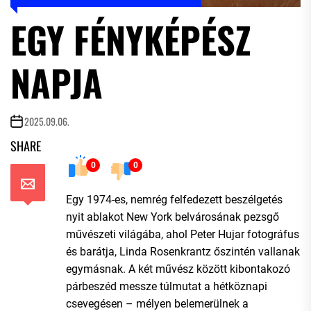
EGY FÉNYKÉPÉSZ
NAPJA
2025.09.06.
SHARE
0
0
Egy 1974-es, nemrég felfedezett beszélgetés
nyit ablakot New York belvárosának pezsgő
művészeti világába, ahol Peter Hujar fotográfus
és barátja, Linda Rosenkrantz őszintén vallanak
egymásnak. A két művész között kibontakozó
párbeszéd messze túlmutat a hétköznapi
csevegésen – mélyen belemerülnek a