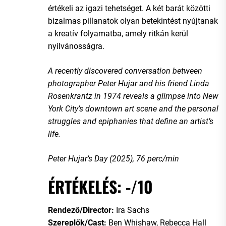
értékeli az igazi tehetséget. A két barát közötti
bizalmas pillanatok olyan betekintést nyújtanak
a kreatív folyamatba, amely ritkán kerül
nyilvánosságra.
A recently discovered conversation between
photographer Peter Hujar and his friend Linda
Rosenkrantz in 1974 reveals a glimpse into New
York City’s downtown art scene and the personal
struggles and epiphanies that define an artist’s
life.
Peter Hujar’s Day (2025), 76 perc/min
ÉRTÉKELÉS: -/10
Rendező/Director:
Ira Sachs
Szereplők/Cast:
Ben Whishaw, Rebecca Hall