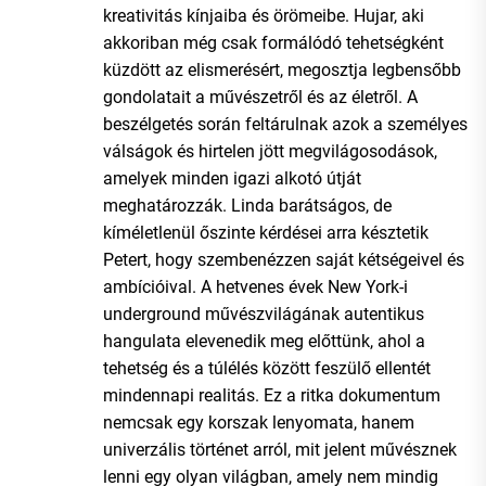
kreativitás kínjaiba és örömeibe. Hujar, aki
akkoriban még csak formálódó tehetségként
küzdött az elismerésért, megosztja legbensőbb
gondolatait a művészetről és az életről. A
beszélgetés során feltárulnak azok a személyes
válságok és hirtelen jött megvilágosodások,
amelyek minden igazi alkotó útját
meghatározzák. Linda barátságos, de
kíméletlenül őszinte kérdései arra késztetik
Petert, hogy szembenézzen saját kétségeivel és
ambícióival. A hetvenes évek New York-i
underground művészvilágának autentikus
hangulata elevenedik meg előttünk, ahol a
tehetség és a túlélés között feszülő ellentét
mindennapi realitás. Ez a ritka dokumentum
nemcsak egy korszak lenyomata, hanem
univerzális történet arról, mit jelent művésznek
lenni egy olyan világban, amely nem mindig