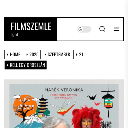
Skip
to
the
FILMSZEMLE
content
light
HOME
2025
SZEPTEMBER
21
KELL EGY OROSZLÁN