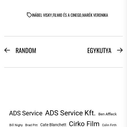
IN
ÁBEL VISKY
,
FILMIO ÉS A CINEGO
,
MARÉK VERONIKA
BEJEGYZÉS
RANDOM
EGYKUTYA
Previous
N
NAVIGÁCIÓ
post:
po
ADS Service Kft.
ADS Service
Ben Affleck
Cirko Film
Cate Blanchett
Bill Nighy
Brad Pitt
Colin Firth