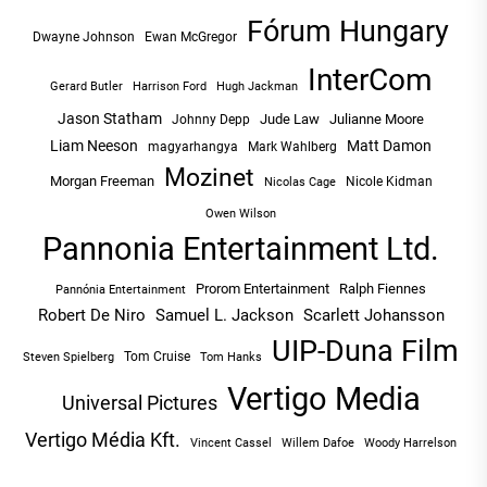
Fórum Hungary
Dwayne Johnson
Ewan McGregor
InterCom
Hugh Jackman
Gerard Butler
Harrison Ford
Jason Statham
Jude Law
Julianne Moore
Johnny Depp
Liam Neeson
Matt Damon
magyarhangya
Mark Wahlberg
Mozinet
Morgan Freeman
Nicole Kidman
Nicolas Cage
Owen Wilson
Pannonia Entertainment Ltd.
Prorom Entertainment
Ralph Fiennes
Pannónia Entertainment
Robert De Niro
Samuel L. Jackson
Scarlett Johansson
UIP-Duna Film
Tom Cruise
Tom Hanks
Steven Spielberg
Vertigo Media
Universal Pictures
Vertigo Média Kft.
Vincent Cassel
Willem Dafoe
Woody Harrelson