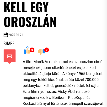
KELL EGY
OROSZLÁN
2025.09.21.
SHARE
0
0
A film Marék Veronika Laci és az oroszlán című
meséjének japán sikertörténetét és jelenkori
aktualitását járja körül. A könyv 1965-ben jelent
meg egy tokiói kiadónál, azóta közel 700.000
példányban kelt el, generációk nőttek fel rajta.
Ez a film nyomozás: Visky Ábel rendező
megismerkedik a Boribon-, KippKopp- és
Kockásfülű nyúl-történetek ünnepelt szerzőjével,