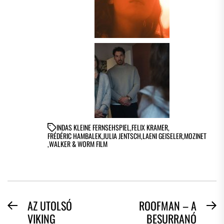
IN
DAS KLEINE FERNSEHSPIEL
,
FELIX KRAMER
,
FRÉDÉRIC HAMBALEK
,
JULIA JENTSCH
,
LAENI GEISELER
,
MOZINET
,
WALKER & WORM FILM
BEJEGYZÉS
AZ UTOLSÓ
ROOFMAN – A
Previous
N
VIKING
BESURRANÓ
NAVIGÁCIÓ
post:
po