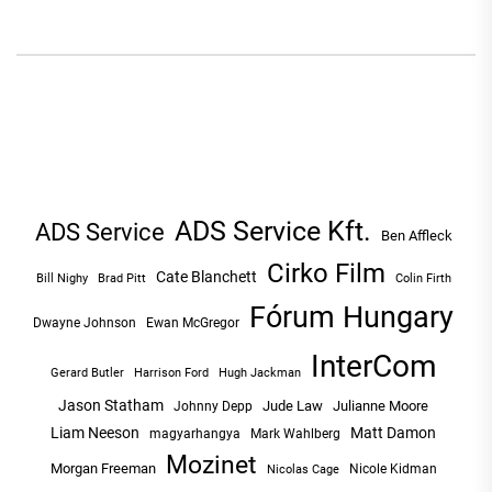
ADS Service Kft.
ADS Service
Ben Affleck
Cirko Film
Cate Blanchett
Bill Nighy
Brad Pitt
Colin Firth
Fórum Hungary
Dwayne Johnson
Ewan McGregor
InterCom
Hugh Jackman
Gerard Butler
Harrison Ford
Jason Statham
Jude Law
Julianne Moore
Johnny Depp
Liam Neeson
Matt Damon
magyarhangya
Mark Wahlberg
Mozinet
Morgan Freeman
Nicole Kidman
Nicolas Cage