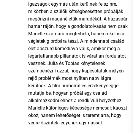
igazságok egymás után kerülnek felszínre,
miközben a szülők kétségbeesetten próbálják
megőrizni magánéletük maradékát. A házaspár
hamar rájön, hogy a gondolatolvasás nem csak
Marielle számára megterhelő, hanem őket is a
végletekig próbára teszi. A mindennapi családi
élet abszurd komédiává válik, amikor még a
legártatlanabb pillanatok is váratlan fordulatot
vesznek. Julia és Tobias kénytelenek
szembenézni azzal, hogy kapcsolatuk mélyén
rejlő problémák most nyíltan napvilágra
kerülnek. A film humorral és érzékenységgel
mutatja be, hogyan próbál egy család
alkalmazkodni ehhez a rendkívüli helyzethez.
Marielle különleges képessége nemcsak káoszt
okoz, hanem lehetőséget is teremt arra, hogy
végre őszinték legyenek egymással.