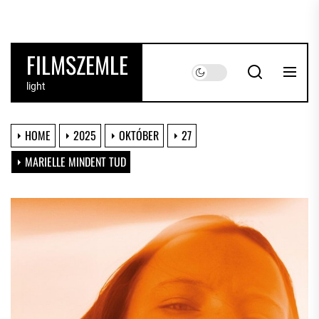
Skip
to
the
FILMSZEMLE
content
light
HOME
2025
OKTÓBER
27
MARIELLE MINDENT TUD