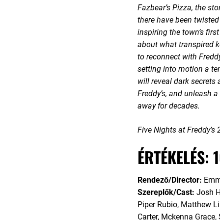
Fazbear’s Pizza, the sto
there have been twisted
inspiring the town’s firs
about what transpired k
to reconnect with Freddy
setting into motion a ter
will reveal dark secrets 
Freddy’s, and unleash a
away for decades.
Five Nights at Freddy’s 
ÉRTÉKELÉS: 
Rendező/Director:
Emm
Szereplők/Cast:
Josh H
Piper Rubio, Matthew Li
Carter, Mckenna Grace, S