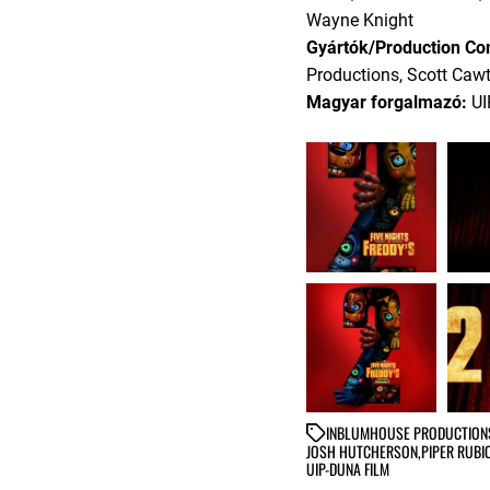
Wayne Knight
Gyártók/Production C
Productions, Scott Caw
Magyar forgalmazó:
UI
IN
BLUMHOUSE PRODUCTION
JOSH HUTCHERSON
,
PIPER RUBI
UIP-DUNA FILM