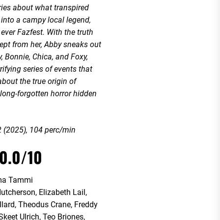
ries about what transpired
 into a campy local legend,
t ever Fazfest. With the truth
ept from her, Abby sneaks out
, Bonnie, Chica, and Foxy,
rifying series of events that
about the true origin of
 long-forgotten horror hidden
2 (2025), 104 perc/min
10.0/10
a Tammi
utcherson, Elizabeth Lail,
llard, Theodus Crane, Freddy
keet Ulrich, Teo Briones,