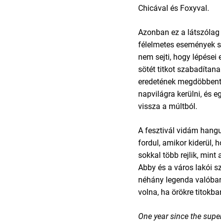
Chicával és Foxyval.
Azonban ez a látszólag 
félelmetes események sor
nem sejti, hogy lépései e
sötét titkot szabadítana
eredetének megdöbbentő
napvilágra kerülni, és eg
vissza a múltból.
A fesztivál vidám hang
fordul, amikor kiderül, h
sokkal több rejlik, mint 
Abby és a város lakói 
néhány legenda valóban 
volna, ha örökre titokb
One year since the supe