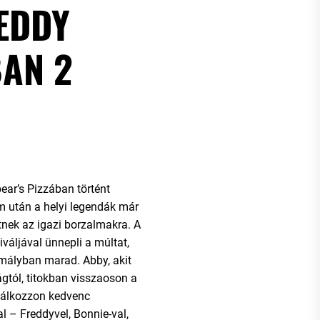
REDDY
BAN 2
ear’s Pizzában történt
m után a helyi legendák már
tnek az igazi borzalmakra. A
iváljával ünnepli a múltat,
mályban marad. Abby, akit
ágtól, titokban visszaoson a
alálkozzon kedvenc
l – Freddyvel, Bonnie-val,