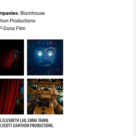
ompanies:
Blumhouse
thon Productions
P-Duna Film
S
,
ELIZABETH LAIL
,
EMMA TAMMI
,
O
,
SCOTT CAWTHON PRODUCTIONS
,