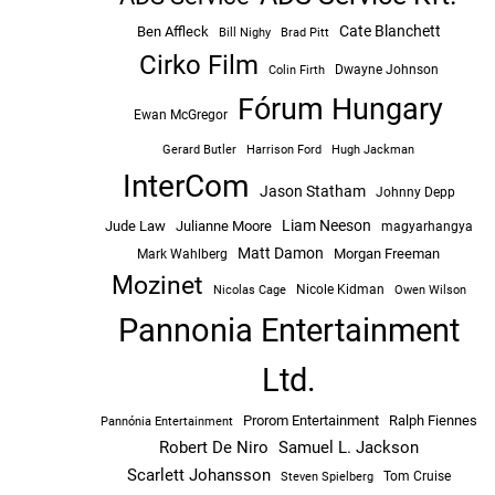
Cate Blanchett
Ben Affleck
Bill Nighy
Brad Pitt
Cirko Film
Dwayne Johnson
Colin Firth
Fórum Hungary
Ewan McGregor
Hugh Jackman
Gerard Butler
Harrison Ford
InterCom
Jason Statham
Johnny Depp
Liam Neeson
Jude Law
Julianne Moore
magyarhangya
Matt Damon
Morgan Freeman
Mark Wahlberg
Mozinet
Nicole Kidman
Owen Wilson
Nicolas Cage
Pannonia Entertainment
Ltd.
Prorom Entertainment
Ralph Fiennes
Pannónia Entertainment
Robert De Niro
Samuel L. Jackson
Scarlett Johansson
Tom Cruise
Steven Spielberg