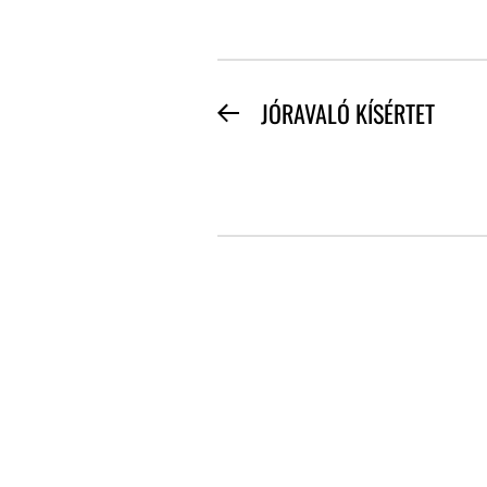
BEJEGYZÉS
JÓRAVALÓ KÍSÉRTET
Previous
NAVIGÁCIÓ
post: