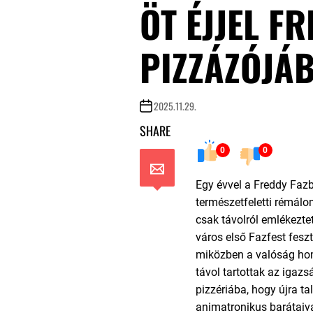
ÖT ÉJJEL F
PIZZÁZÓJÁ
2025.11.29.
SHARE
0
0
Egy évvel a Freddy Fazb
természetfeletti rémálo
csak távolról emlékezte
város első Fazfest feszt
miközben a valóság ho
távol tartottak az igazs
pizzériába, hogy újra t
animatronikus barátaiva