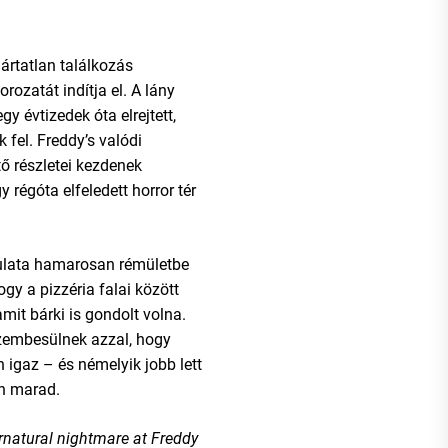
ártatlan találkozás
ozatát indítja el. A lány
gy évtizedek óta elrejtett,
k fel. Freddy’s valódi
 részletei kezdenek
y régóta elfeledett horror tér
ulata hamarosan rémületbe
ogy a pizzéria falai között
amit bárki is gondolt volna.
szembesülnek azzal, hogy
igaz – és némelyik jobb lett
an marad.
rnatural nightmare at Freddy