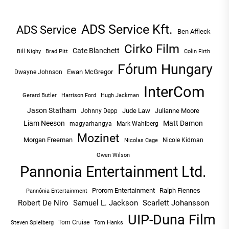
ADS Service Kft.
ADS Service
Ben Affleck
Cirko Film
Cate Blanchett
Bill Nighy
Brad Pitt
Colin Firth
Fórum Hungary
Ewan McGregor
Dwayne Johnson
InterCom
Hugh Jackman
Gerard Butler
Harrison Ford
Jason Statham
Jude Law
Julianne Moore
Johnny Depp
Liam Neeson
Matt Damon
magyarhangya
Mark Wahlberg
Mozinet
Morgan Freeman
Nicole Kidman
Nicolas Cage
Owen Wilson
Pannonia Entertainment Ltd.
Prorom Entertainment
Ralph Fiennes
Pannónia Entertainment
Robert De Niro
Samuel L. Jackson
Scarlett Johansson
UIP-Duna Film
Tom Cruise
Tom Hanks
Steven Spielberg