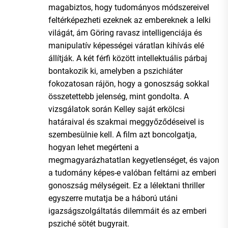
magabiztos, hogy tudományos módszereivel
feltérképezheti ezeknek az embereknek a lelki
világát, ám Göring ravasz intelligenciája és
manipulatív képességei váratlan kihívás elé
állítják. A két férfi között intellektuális párbaj
bontakozik ki, amelyben a pszichiáter
fokozatosan rájön, hogy a gonoszság sokkal
összetettebb jelenség, mint gondolta. A
vizsgálatok során Kelley saját erkölcsi
határaival és szakmai meggyőződéseivel is
szembesülnie kell. A film azt boncolgatja,
hogyan lehet megérteni a
megmagyarázhatatlan kegyetlenséget, és vajon
a tudomány képes-e valóban feltárni az emberi
gonoszság mélységeit. Ez a lélektani thriller
egyszerre mutatja be a háború utáni
igazságszolgáltatás dilemmáit és az emberi
psziché sötét bugyrait.