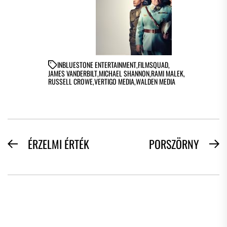
IN
BLUESTONE ENTERTAINMENT
,
FILMSQUAD
,
JAMES VANDERBILT
,
MICHAEL SHANNON
,
RAMI MALEK
,
RUSSELL CROWE
,
VERTIGO MEDIA
,
WALDEN MEDIA
BEJEGYZÉS
ÉRZELMI ÉRTÉK
PORSZÖRNY
Previous
N
NAVIGÁCIÓ
post:
po