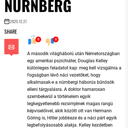
NÜRNBERG
2025.12.27.
SHARE
0
0
A második világháború után Németországban
egy amerikai pszichiáter, Douglas Kelley
különleges feladatot kap: meg kell vizsgálnia a
fogságban lévő náci vezetőket, hogy
alkalmasak-e a nürnbergi háborús bűnösök
elleni tárgyalásra. A doktor hamarosan
szembekerül a történelem egyik
legkegyetlenebb rezsimjének magas rangú
képviselőivel, akik között ott van Hermann
Göring is, Hitler jobbkeze és a náci párt egyik
legbefolyásosabb alakja. Kelley kezdetben