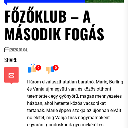
FŐZŐKLUB – A
MÁSODIK FOGÁS
2026.01.04.
SHARE
0
0
Három elválaszthatatlan barátnő, Marie, Berling
és Vanja újra együtt van, és közös otthont
teremtettek egy gyönyörű, magas mennyezetes
házban, ahol hetente közös vacsorákat
tartanak. Marie éppen szokja az újonnan elvált
nő életét, míg Vanja friss nagymamaként
egyaránt gondoskodik gyermekéről és