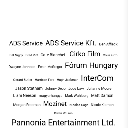
ADS Service Kft.
ADS Service
Ben Affleck
Cirko Film
Cate Blanchett
Bill Nighy
Brad Pitt
Colin Firth
Fórum Hungary
Dwayne Johnson
Ewan McGregor
InterCom
Hugh Jackman
Gerard Butler
Harrison Ford
Jason Statham
Jude Law
Julianne Moore
Johnny Depp
Liam Neeson
Matt Damon
magyarhangya
Mark Wahlberg
Mozinet
Morgan Freeman
Nicole Kidman
Nicolas Cage
Owen Wilson
Pannonia Entertainment Ltd.