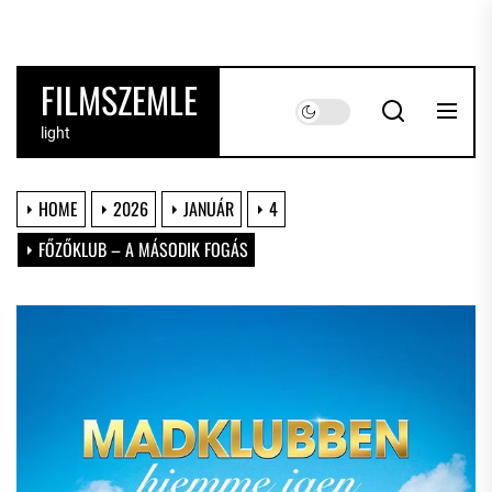
Skip
to
the
FILMSZEMLE
content
light
HOME
2026
JANUÁR
4
FŐZŐKLUB – A MÁSODIK FOGÁS