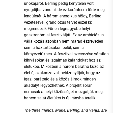
unokájáról. Berling pedig kénytelen volt
nyugdíjba vonulni, de ez korántsem törte meg
lendületét. A három energikus hölgy, Berling
vezetésével, grandiózus tervet eszel ki:
megrendezik Fünen legnagyobb helyi
gasztronómiai fesztiválját! Ez az ambiciózus
vállalkozás azonban nem marad észrevétlen
sem a háztartásukon belül, sem a
környezetükben. A fesztival szervezése váratlan
kihívásokat és izgalmas kalandokat hoz az
életükbe. Miközben a három barátnő küzd az
élet új szakaszaival, bebizonyítják, hogy az
igazi barátság és a közös álmok minden
akadályt legyőzhetnek. A projekt során
nemcsak a helyi közösséget mozgatják meg,
hanem saját életüket is új irányba terelik.
The three friends, Marie, Berling, and Vanja, are