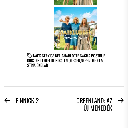
IN
ADS SERVICE KFT.
,
CHARLOTTE SACHS BOSTRUP
,
KIRSTEN LEHFELDT
,
KIRSTEN OLESEN
,
NEPENTHE FILM
,
STINA EKBLAD
BEJEGYZÉS
FINNICK 2
GREENLAND: AZ
Previous
N
ÚJ MENEDÉK
NAVIGÁCIÓ
post:
po