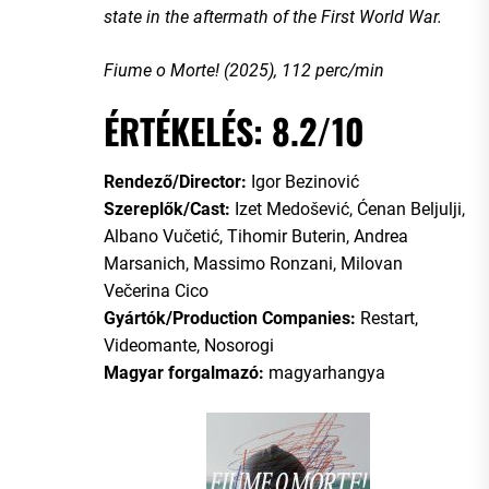
state in the aftermath of the First World War.
Fiume o Morte! (2025), 112 perc/min
ÉRTÉKELÉS: 8.2/10
Rendező/Director:
Igor Bezinović
Szereplők/Cast:
Izet Medošević, Ćenan Beljulji,
Albano Vučetić, Tihomir Buterin, Andrea
Marsanich, Massimo Ronzani, Milovan
Večerina Cico
Gyártók/Production Companies:
Restart,
Videomante, Nosorogi
Magyar forgalmazó:
magyarhangya