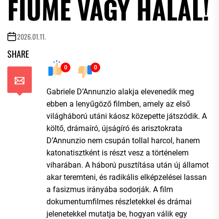
FIUME VAGY HALÁL!
2026.01.11.
SHARE
0
0
Gabriele D’Annunzio alakja elevenedik meg
ebben a lenyűgöző filmben, amely az első
világháború utáni káosz közepette játszódik. A
költő, drámaíró, újságíró és arisztokrata
D’Annunzio nem csupán tollal harcol, hanem
katonatisztként is részt vesz a történelem
viharában. A háború pusztítása után új államot
akar teremteni, és radikális elképzelései lassan
a fasizmus irányába sodorják. A film
dokumentumfilmes részletekkel és drámai
jelenetekkel mutatja be, hogyan válik egy