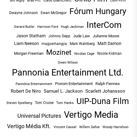
Cate Blanchett
Bill Nighy
Brad Pitt
Colin Firth
Fórum Hungary
Dwayne Johnson
Ewan McGregor
InterCom
Hugh Jackman
Gerard Butler
Harrison Ford
Jason Statham
Jude Law
Julianne Moore
Johnny Depp
Liam Neeson
Matt Damon
magyarhangya
Mark Wahlberg
Mozinet
Morgan Freeman
Nicole Kidman
Nicolas Cage
Owen Wilson
Pannonia Entertainment Ltd.
Prorom Entertainment
Ralph Fiennes
Pannónia Entertainment
Robert De Niro
Samuel L. Jackson
Scarlett Johansson
UIP-Duna Film
Tom Cruise
Tom Hanks
Steven Spielberg
Vertigo Media
Universal Pictures
Vertigo Média Kft.
Vincent Cassel
Willem Dafoe
Woody Harrelson