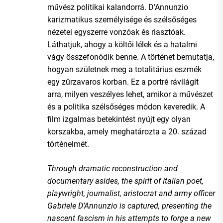
művész politikai kalandorrá. D’Annunzio
karizmatikus személyisége és szélsőséges
nézetei egyszerre vonzóak és riasztóak.
Láthatjuk, ahogy a költői lélek és a hatalmi
vágy összefonódik benne. A történet bemutatja,
hogyan születnek meg a totalitárius eszmék
egy zűrzavaros korban. Ez a portré rávilágít
arra, milyen veszélyes lehet, amikor a művészet
és a politika szélsőséges módon keveredik. A
film izgalmas betekintést nyújt egy olyan
korszakba, amely meghatározta a 20. század
történelmét.
Through dramatic reconstruction and
documentary asides, the spirit of Italian poet,
playwright, journalist, aristocrat and army officer
Gabriele D’Annunzio is captured, presenting the
nascent fascism in his attempts to forge a new