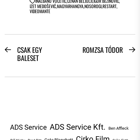
IN
ALBANO VUČETIĆ
,
ĆENAN BELJULJI
,
IGOR BEZINOVIĆ
,
IZET MEDOŠEVIĆ
,
MAGYARHANGYA
,
NOSOROGI
,
RESTART
,
VIDEOMANTE
BEJEGYZÉS
CSAK EGY
ROMZSA TÓDOR
Previous
N
BALESET
NAVIGÁCIÓ
post:
po
ADS Service Kft.
ADS Service
Ben Affleck
Cirko Film