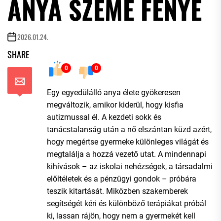
ANYA SZEME FÉNYE
2026.01.24.
SHARE
0
0
Egy egyedülálló anya élete gyökeresen
megváltozik, amikor kiderül, hogy kisfia
autizmussal él. A kezdeti sokk és
tanácstalanság után a nő elszántan küzd azért,
hogy megértse gyermeke különleges világát és
megtalálja a hozzá vezető utat. A mindennapi
kihívások – az iskolai nehézségek, a társadalmi
előítéletek és a pénzügyi gondok – próbára
teszik kitartását. Miközben szakemberek
segítségét kéri és különböző terápiákat próbál
ki, lassan rájön, hogy nem a gyermekét kell