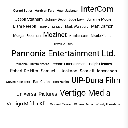
InterCom
Hugh Jackman
Gerard Butler
Harrison Ford
Jason Statham
Jude Law
Julianne Moore
Johnny Depp
Liam Neeson
Matt Damon
magyarhangya
Mark Wahlberg
Mozinet
Morgan Freeman
Nicole Kidman
Nicolas Cage
Owen Wilson
Pannonia Entertainment Ltd.
Prorom Entertainment
Ralph Fiennes
Pannónia Entertainment
Robert De Niro
Samuel L. Jackson
Scarlett Johansson
UIP-Duna Film
Tom Cruise
Tom Hanks
Steven Spielberg
Vertigo Media
Universal Pictures
Vertigo Média Kft.
Vincent Cassel
Willem Dafoe
Woody Harrelson