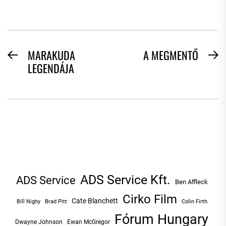
BEJEGYZÉS
MARAKUDA
A MEGMENTŐ
Previous
N
LEGENDÁJA
NAVIGÁCIÓ
post:
po
ADS Service Kft.
ADS Service
Ben Affleck
Cirko Film
Cate Blanchett
Bill Nighy
Brad Pitt
Colin Firth
Fórum Hungary
Dwayne Johnson
Ewan McGregor