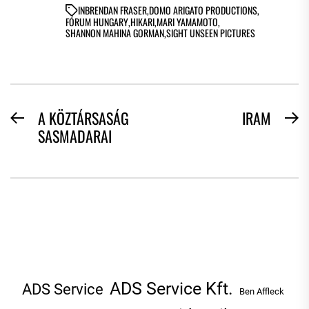
IN
BRENDAN FRASER
,
DOMO ARIGATO PRODUCTIONS
,
FÓRUM HUNGARY
,
HIKARI
,
MARI YAMAMOTO
,
SHANNON MAHINA GORMAN
,
SIGHT UNSEEN PICTURES
BEJEGYZÉS
A KÖZTÁRSASÁG
IRAM
Previous
N
SASMADARAI
NAVIGÁCIÓ
post:
po
ADS Service Kft.
ADS Service
Ben Affleck