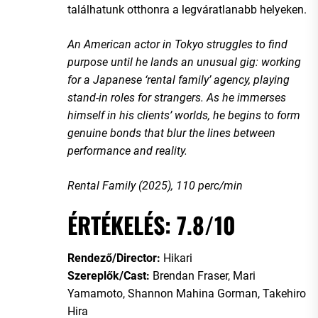
találhatunk otthonra a legváratlanabb helyeken.
An American actor in Tokyo struggles to find
purpose until he lands an unusual gig: working
for a Japanese ‘rental family’ agency, playing
stand-in roles for strangers. As he immerses
himself in his clients’ worlds, he begins to form
genuine bonds that blur the lines between
performance and reality.
Rental Family (2025), 110 perc/min
ÉRTÉKELÉS: 7.8/10
Rendező/Director:
Hikari
Szereplők/Cast:
Brendan Fraser, Mari
Yamamoto, Shannon Mahina Gorman, Takehiro
Hira