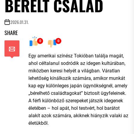
BÉRELT CSALÁD
2026.01.31.
SHARE
0
0
Egy amerikai színész Tokióban találja magát,
ahol céltalanul sodródik az idegen kultúrában,
miközben keresi helyét a világban. Váratlan
lehetőség kínálkozik számára, amikor munkát
kap egy különleges japán ügynökségnél, amely
„bérelhető családtagokat” biztosít ügyfeleinek.
A férfi különböző szerepeket játszik idegenek
életében – hol apát, hol testvért, hol barátot
alakít azok számára, akiknek hiányzik valaki az
életükből.