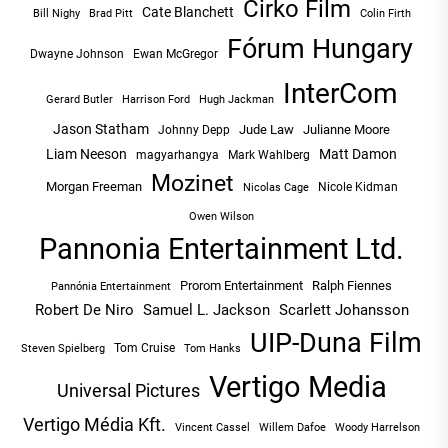
Cirko Film
Cate Blanchett
Bill Nighy
Brad Pitt
Colin Firth
Fórum Hungary
Dwayne Johnson
Ewan McGregor
InterCom
Hugh Jackman
Gerard Butler
Harrison Ford
Jason Statham
Jude Law
Julianne Moore
Johnny Depp
Liam Neeson
Matt Damon
magyarhangya
Mark Wahlberg
Mozinet
Morgan Freeman
Nicole Kidman
Nicolas Cage
Owen Wilson
Pannonia Entertainment Ltd.
Prorom Entertainment
Ralph Fiennes
Pannónia Entertainment
Robert De Niro
Samuel L. Jackson
Scarlett Johansson
UIP-Duna Film
Tom Cruise
Tom Hanks
Steven Spielberg
Vertigo Media
Universal Pictures
Vertigo Média Kft.
Vincent Cassel
Willem Dafoe
Woody Harrelson