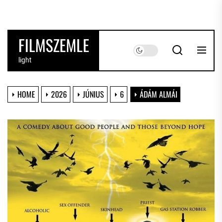
Skip
to
the
FILMSZEMLE
content
light
HOME
2026
JÚNIUS
6
ÁDÁM ALMÁI