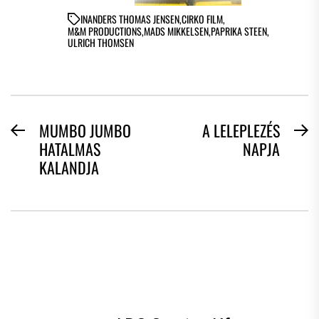
IN
ANDERS THOMAS JENSEN
,
CIRKO FILM
,
M&M PRODUCTIONS
,
MADS MIKKELSEN
,
PAPRIKA STEEN
,
ULRICH THOMSEN
BEJEGYZÉS
MUMBO JUMBO
A LELEPLEZÉS
Previous
N
HATALMAS
NAPJA
NAVIGÁCIÓ
post:
po
KALANDJA