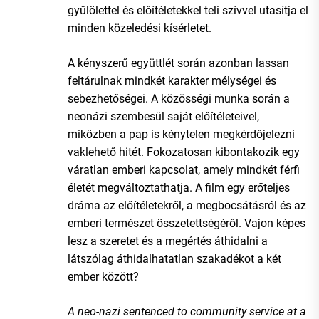
gyűlölettel és előítéletekkel teli szívvel utasítja el
minden közeledési kísérletet.
A kényszerű együttlét során azonban lassan
feltárulnak mindkét karakter mélységei és
sebezhetőségei. A közösségi munka során a
neonázi szembesül saját előítéleteivel,
miközben a pap is kénytelen megkérdőjelezni
vaklehető hitét. Fokozatosan kibontakozik egy
váratlan emberi kapcsolat, amely mindkét férfi
életét megváltoztathatja. A film egy erőteljes
dráma az előítéletekről, a megbocsátásról és az
emberi természet összetettségéről. Vajon képes
lesz a szeretet és a megértés áthidalni a
látszólag áthidalhatatlan szakadékot a két
ember között?
A neo-nazi sentenced to community service at a