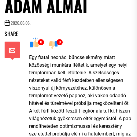
ÁDÁM ALMÁI
2026.06.06.
SHARE
0
0
Egy fiatal neonáci bűncselekmény miatt
közösségi munkára ítéltetik, amelyet egy helyi
templomban kell letöltenie. A szélsőséges
nézeteket valló férfi kezdetben ellenségesen
viszonyul új környezetéhez, különösen a
templomot vezető paphoz, aki vakon odaadó
hitével és türelmével próbálja megközelíteni őt.
A két férfi között feszült légkör alakul ki, hiszen
világnézetük gyökeresen eltér egymástól. A pap
rendíthetetlen optimizmussal és keresztény
szeretettel próbálja elérni a fiatalembert, míg az