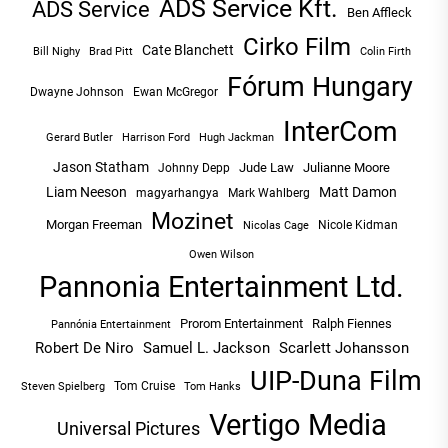
ADS Service Kft.
ADS Service
Ben Affleck
Cirko Film
Cate Blanchett
Bill Nighy
Brad Pitt
Colin Firth
Fórum Hungary
Dwayne Johnson
Ewan McGregor
InterCom
Hugh Jackman
Gerard Butler
Harrison Ford
Jason Statham
Jude Law
Julianne Moore
Johnny Depp
Liam Neeson
Matt Damon
magyarhangya
Mark Wahlberg
Mozinet
Morgan Freeman
Nicole Kidman
Nicolas Cage
Owen Wilson
Pannonia Entertainment Ltd.
Prorom Entertainment
Ralph Fiennes
Pannónia Entertainment
Robert De Niro
Samuel L. Jackson
Scarlett Johansson
UIP-Duna Film
Tom Cruise
Tom Hanks
Steven Spielberg
Vertigo Media
Universal Pictures