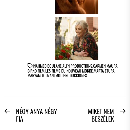
IN
AHMED BOULANE
,
ALI'N PRODUCTIONS
,
CARMEN MAURA
,
CIRKO FILM
,
LES FILMS DU NOUVEAU MONDE
,
MARTA ETURA
,
MARYAM TOUZANI
,
MOD PRODUCCIONES
BEJEGYZÉS
NÉGY ANYA NÉGY
MIKET NEM
Previous
N
FIA
BESZÉLEK
NAVIGÁCIÓ
post:
po