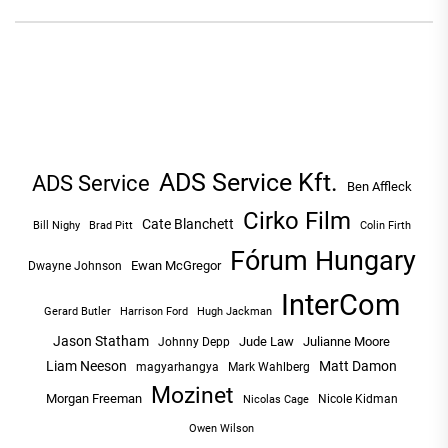
ADS Service Kft.
ADS Service
Ben Affleck
Cirko Film
Cate Blanchett
Bill Nighy
Brad Pitt
Colin Firth
Fórum Hungary
Ewan McGregor
Dwayne Johnson
InterCom
Hugh Jackman
Gerard Butler
Harrison Ford
Jason Statham
Jude Law
Julianne Moore
Johnny Depp
Liam Neeson
Matt Damon
magyarhangya
Mark Wahlberg
Mozinet
Morgan Freeman
Nicole Kidman
Nicolas Cage
Owen Wilson