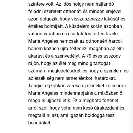
színtere volt. Az idős hölgy nem hajlandó
feladni szeretett otthonát, és minden erejével
azon dolgozik, hogy visszaszerezze lakását és
értékes holmijait. A küzdelem során azonban
valami váratlan és csodálatos történik vele.
Maria Angeles nemcsak az otthonáért harcol,
hanem közben újra felfedezi magában az élni
akarást és a szenvedélyt. A 79 éves asszony
rájön, hogy az élet még mindig tartogat
számára meglepetéseket, és hogy a szerelem és
az érzékiség nem ismer életkori határokat.
Tangier egzotikus városa új színeket kölcsönöz
Maria Angeles mindennapjainak, miközben ő
maga is újjászületik. Ez a megható történet
arról szól, hogy soha nem késő újrakezdeni és
megtalálni azt, ami igazán boldoggá tesz
bennünket.