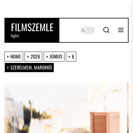
Skip
to
the
FILMSZEMLE
content
light
HOME
2026
JÚNIUS
6
SZERELMEM, MAROKKÓ