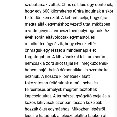
szobatársak voltak, Chris és Lluis úgy döntenek,
hogy egy 600 kilométeres túrára indulnak a skót
felföldön keresztül. A két férfi célja, hogy újra
megtalálják egymáshoz vezető utat, miközben
a vadregényes természetben bolyonganak. Az
évek során eltávolodtak egymástól, és
mindketten úgy érzik, hogy elvesztették
önmaguk egy részét a mindennapi élet
forgatagában. A kihívásokkal teli túra során
nemcsak a zord skót tájjal kell megküzdeniük,
hanem saját belső démonaikkal is szembe kell
nézniük. A hosszú kilométerek alatt
fokozatosan feltárulnak a múlt sebei és
félreértései, amelyek megromlasztották
kapcsolatukat. A természet gyógyító ereje és a
közös kihívások azonban lassan közelebb
hozzák őket egymáshoz. Miközben lépésről
lépésre haladnak a lélegzetelállító tájakon át,