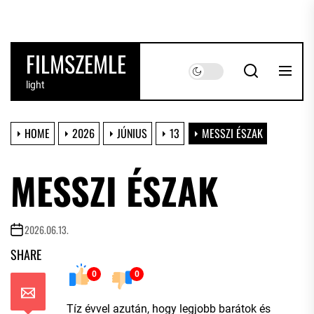
Skip
to
the
FILMSZEMLE
content
light
HOME
2026
JÚNIUS
13
MESSZI ÉSZAK
MESSZI ÉSZAK
2026.06.13.
SHARE
0
0
Tíz évvel azután, hogy legjobb barátok és