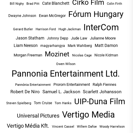
Cirko Film
Cate Blanchett
Bill Nighy
Brad Pitt
Colin Firth
Fórum Hungary
Ewan McGregor
Dwayne Johnson
InterCom
Hugh Jackman
Gerard Butler
Harrison Ford
Jason Statham
Jude Law
Julianne Moore
Johnny Depp
Liam Neeson
Matt Damon
magyarhangya
Mark Wahlberg
Mozinet
Morgan Freeman
Nicole Kidman
Nicolas Cage
Owen Wilson
Pannonia Entertainment Ltd.
Prorom Entertainment
Ralph Fiennes
Pannónia Entertainment
Robert De Niro
Samuel L. Jackson
Scarlett Johansson
UIP-Duna Film
Tom Cruise
Tom Hanks
Steven Spielberg
Vertigo Media
Universal Pictures
Vertigo Média Kft.
Vincent Cassel
Willem Dafoe
Woody Harrelson