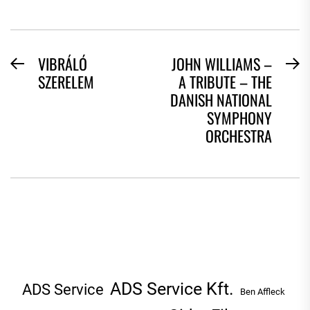
BEJEGYZÉS
VIBRÁLÓ
JOHN WILLIAMS –
Previous
N
SZERELEM
A TRIBUTE – THE
NAVIGÁCIÓ
post:
po
DANISH NATIONAL
SYMPHONY
ORCHESTRA
ADS Service Kft.
ADS Service
Ben Affleck