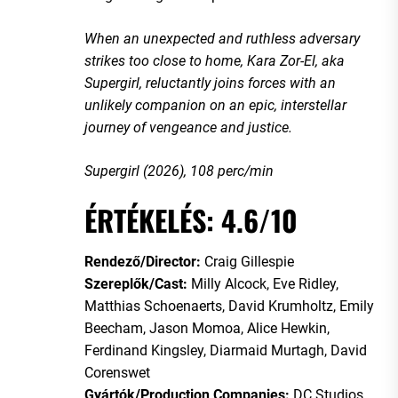
When an unexpected and ruthless adversary
strikes too close to home, Kara Zor-El, aka
Supergirl, reluctantly joins forces with an
unlikely companion on an epic, interstellar
journey of vengeance and justice.
Supergirl (2026), 108 perc/min
ÉRTÉKELÉS: 4.6/10
Rendező/Director:
Craig Gillespie
Szereplők/Cast:
Milly Alcock, Eve Ridley,
Matthias Schoenaerts, David Krumholtz, Emily
Beecham, Jason Momoa, Alice Hewkin,
Ferdinand Kingsley, Diarmaid Murtagh, David
Corenswet
Gyártók/Production Companies:
DC Studios,