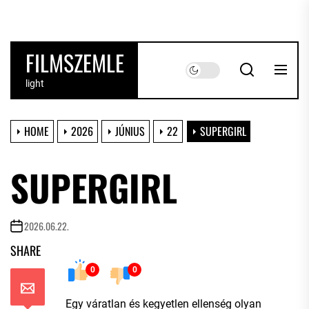
Skip
to
the
FILMSZEMLE
content
light
HOME
2026
JÚNIUS
22
SUPERGIRL
SUPERGIRL
2026.06.22.
SHARE
0
0
Egy váratlan és kegyetlen ellenség olyan