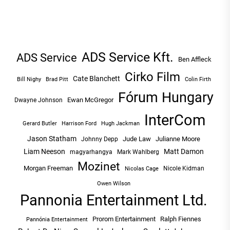
ADS Service Kft.
ADS Service
Ben Affleck
Cirko Film
Cate Blanchett
Bill Nighy
Brad Pitt
Colin Firth
Fórum Hungary
Ewan McGregor
Dwayne Johnson
InterCom
Hugh Jackman
Gerard Butler
Harrison Ford
Jason Statham
Jude Law
Julianne Moore
Johnny Depp
Liam Neeson
Matt Damon
magyarhangya
Mark Wahlberg
Mozinet
Morgan Freeman
Nicole Kidman
Nicolas Cage
Owen Wilson
Pannonia Entertainment Ltd.
Prorom Entertainment
Ralph Fiennes
Pannónia Entertainment