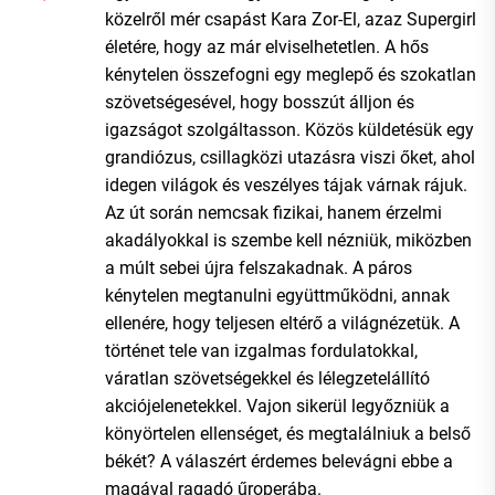
közelről mér csapást Kara Zor-El, azaz Supergirl
életére, hogy az már elviselhetetlen. A hős
kénytelen összefogni egy meglepő és szokatlan
szövetségesével, hogy bosszút álljon és
igazságot szolgáltasson. Közös küldetésük egy
grandiózus, csillagközi utazásra viszi őket, ahol
idegen világok és veszélyes tájak várnak rájuk.
Az út során nemcsak fizikai, hanem érzelmi
akadályokkal is szembe kell nézniük, miközben
a múlt sebei újra felszakadnak. A páros
kénytelen megtanulni együttműködni, annak
ellenére, hogy teljesen eltérő a világnézetük. A
történet tele van izgalmas fordulatokkal,
váratlan szövetségekkel és lélegzetelállító
akciójelenetekkel. Vajon sikerül legyőzniük a
könyörtelen ellenséget, és megtalálniuk a belső
békét? A válaszért érdemes belevágni ebbe a
magával ragadó űroperába.