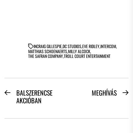
IN
CRAIG GILLESPIE
,
DC STUDIOS
,
EVE RIDLEY
,
INTERCOM
,
MATTHIAS SCHOENAERTS
,
MILLY ALCOCK
,
THE SAFRAN COMPANY
,
TROLL COURT ENTERTAINMENT
BEJEGYZÉS
BALSZERENCSE
MEGHÍVÁS
Previous
N
AKCIÓBAN
NAVIGÁCIÓ
post:
po