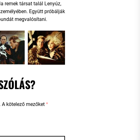
a remek társat talál Lenyúz,
személyében. Együtt próbálják
 bundát megvalósítani.
SZÓLÁS?
.
A kötelező mezőket
*