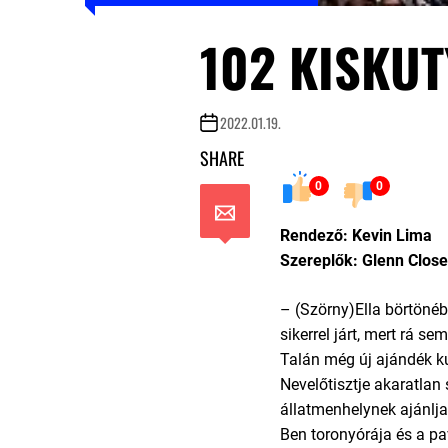
102 KISKUT
2022.01.19.
SHARE
0
0
Rendező: Kevin Lima
Szereplők: Glenn Close
– (Szörny)Ella börtönéb
sikerrel járt, mert rá se
Talán még új ajándék ku
Nevelőtisztje akaratlan
állatmenhelynek ajánlja 
Ben toronyórája és a pa