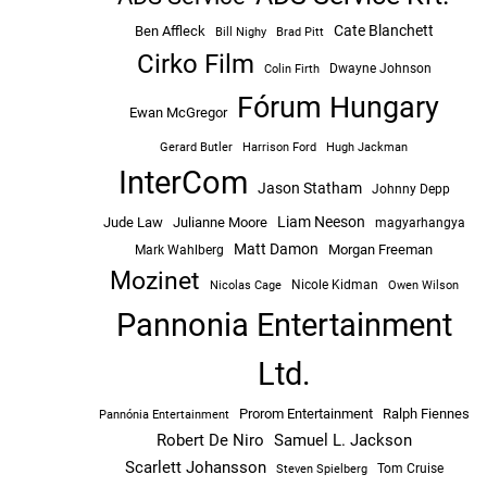
Cate Blanchett
Ben Affleck
Bill Nighy
Brad Pitt
Cirko Film
Dwayne Johnson
Colin Firth
Fórum Hungary
Ewan McGregor
Hugh Jackman
Gerard Butler
Harrison Ford
InterCom
Jason Statham
Johnny Depp
Liam Neeson
Jude Law
Julianne Moore
magyarhangya
Matt Damon
Morgan Freeman
Mark Wahlberg
Mozinet
Nicole Kidman
Owen Wilson
Nicolas Cage
Pannonia Entertainment
Ltd.
Prorom Entertainment
Ralph Fiennes
Pannónia Entertainment
Robert De Niro
Samuel L. Jackson
Scarlett Johansson
Tom Cruise
Steven Spielberg