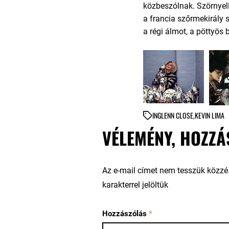
közbeszólnak. Szörnyell
a francia szőrmekirály 
a régi álmot, a pöttyös
IN
GLENN CLOSE
,
KEVIN LIMA
VÉLEMÉNY, HOZZÁ
Az e-mail címet nem tesszük közzé
karakterrel jelöltük
Hozzászólás
*