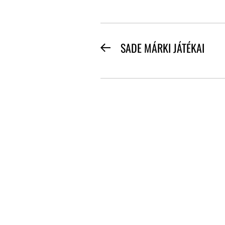
BEJEGYZÉS
SADE MÁRKI JÁTÉKAI
Previous
NAVIGÁCIÓ
post: