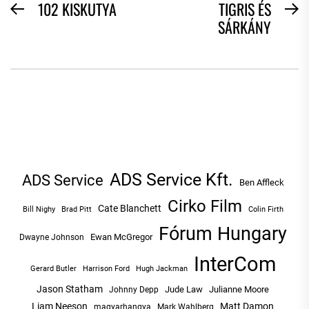
BEJEGYZÉS
102 KISKUTYA
TIGRIS ÉS
Previous
N
SÁRKÁNY
NAVIGÁCIÓ
post:
po
ADS Service Kft.
ADS Service
Ben Affleck
Cirko Film
Cate Blanchett
Bill Nighy
Brad Pitt
Colin Firth
Fórum Hungary
Ewan McGregor
Dwayne Johnson
InterCom
Hugh Jackman
Gerard Butler
Harrison Ford
Jason Statham
Jude Law
Julianne Moore
Johnny Depp
Liam Neeson
Matt Damon
magyarhangya
Mark Wahlberg