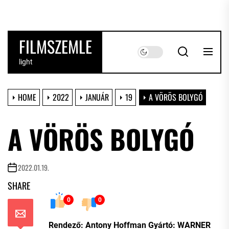
Skip
to
the
FILMSZEMLE
content
light
HOME
2022
JANUÁR
19
A VÖRÖS BOLYGÓ
A VÖRÖS BOLYGÓ
2022.01.19.
SHARE
0
0
Rendező: Antony Hoffman Gyártó: WARNER