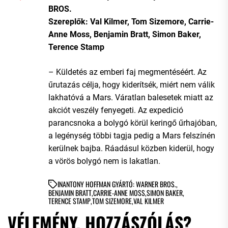
BROS.
Szereplők: Val Kilmer, Tom Sizemore, Carrie-
Anne Moss, Benjamin Bratt, Simon Baker,
Terence Stamp
– Küldetés az emberi faj megmentéséért. Az
űrutazás célja, hogy kiderítsék, miért nem válik
lakhatóvá a Mars. Váratlan balesetek miatt az
akciót veszély fenyegeti. Az expedició
parancsnoka a bolygó körül keringő űrhajóban,
a legénység többi tagja pedig a Mars felszínén
kerülnek bajba. Ráadásul közben kiderül, hogy
a vörös bolygó nem is lakatlan.
IN
ANTONY HOFFMAN GYÁRTÓ: WARNER BROS.
,
BENJAMIN BRATT
,
CARRIE-ANNE MOSS
,
SIMON BAKER
,
TERENCE STAMP
,
TOM SIZEMORE
,
VAL KILMER
VÉLEMÉNY, HOZZÁSZÓLÁS?