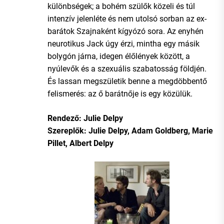
különbségek; a bohém szülők közeli és túl
intenzív jelenléte és nem utolsó sorban az ex-
barátok Szajnaként kígyózó sora. Az enyhén
neurotikus Jack úgy érzi, mintha egy másik
bolygón járna, idegen élőlények között, a
nyúlevők és a szexuális szabatosság földjén.
És lassan megszületik benne a megdöbbentő
felismerés: az ő barátnője is egy közülük.
Rendező: Julie Delpy
Szereplők: Julie Delpy, Adam Goldberg, Marie
Pillet, Albert Delpy