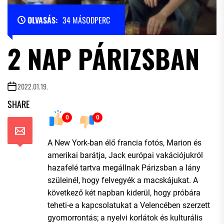
OLVASÁS:
34 MÁSODPERC
2 NAP PÁRIZSBAN
2022.01.19.
SHARE
0
0
A New York-ban élő francia fotós, Marion és
amerikai barátja, Jack európai vakációjukról
hazafelé tartva megállnak Párizsban a lány
szüleinél, hogy felvegyék a macskájukat. A
következő két napban kiderül, hogy próbára
teheti-e a kapcsolatukat a Velencében szerzett
gyomorrontás; a nyelvi korlátok és kulturális