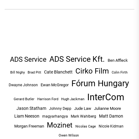
NAVIGÁCIÓ
ADS Service Kft.
ADS Service
Ben Affleck
Cirko Film
Cate Blanchett
Bill Nighy
Brad Pitt
Colin Firth
Fórum Hungary
Ewan McGregor
Dwayne Johnson
InterCom
Hugh Jackman
Gerard Butler
Harrison Ford
Jason Statham
Jude Law
Julianne Moore
Johnny Depp
Liam Neeson
Matt Damon
magyarhangya
Mark Wahlberg
Mozinet
Morgan Freeman
Nicole Kidman
Nicolas Cage
Owen Wilson