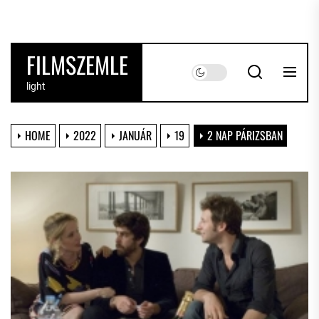
Skip
to
the
FILMSZEMLE
content
light
HOME
2022
JANUÁR
19
2 NAP PÁRIZSBAN