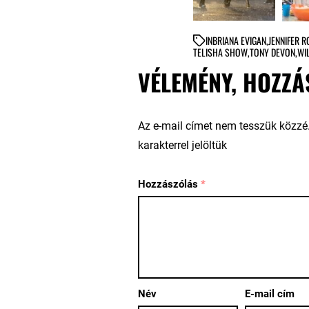
IN
BRIANA EVIGAN
,
JENNIFER 
TELISHA SHOW
,
TONY DEVON
,
WI
VÉLEMÉNY, HOZZÁ
Az e-mail címet nem tesszük közzé
karakterrel jelöltük
Hozzászólás
*
Név
E-mail cím