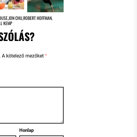
ROUSE
,
JON CHU
,
ROBERT HOFFMAN
,
LL KEMP
SZÓLÁS?
.
A kötelező mezőket
*
Honlap