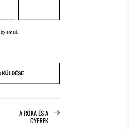
by email.
A RÓKA ÉS A
Next
GYEREK
post: