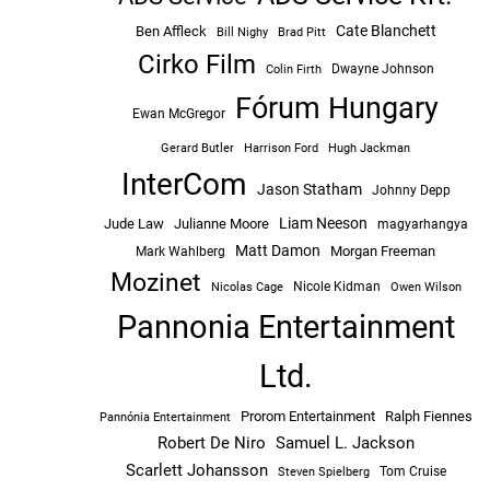
Cate Blanchett
Ben Affleck
Bill Nighy
Brad Pitt
Cirko Film
Dwayne Johnson
Colin Firth
Fórum Hungary
Ewan McGregor
Hugh Jackman
Gerard Butler
Harrison Ford
InterCom
Jason Statham
Johnny Depp
Liam Neeson
Jude Law
Julianne Moore
magyarhangya
Matt Damon
Morgan Freeman
Mark Wahlberg
Mozinet
Nicole Kidman
Owen Wilson
Nicolas Cage
Pannonia Entertainment
Ltd.
Prorom Entertainment
Ralph Fiennes
Pannónia Entertainment
Robert De Niro
Samuel L. Jackson
Scarlett Johansson
Tom Cruise
Steven Spielberg