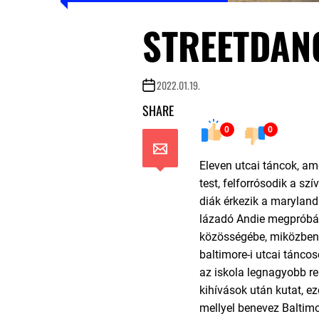
STREETDANC
2022.01.19.
SHARE
0
0
Eleven utcai táncok, a
test, felforrósodik a szí
diák érkezik a maryland
lázadó Andie megpróbál 
közösségébe, miközben 
baltimore-i utcai tánc
az iskola legnagyobb r
kihívások után kutat, ez
mellyel benevez Baltim