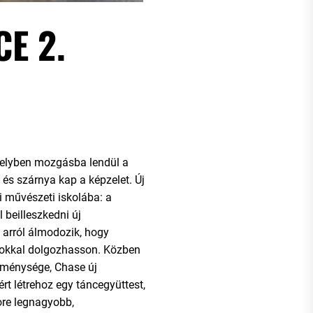
E 2.
melyben mozgásba lendül a
v és szárnya kap a képzelet. Új
i művészeti iskolába: a
beilleszkedni új
arról álmodozik, hogy
osokkal dolgozhasson. Közben
eménysége, Chase új
ért létrehoz egy táncegyüttest,
ore legnagyobb,