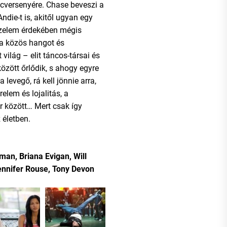
cversenyére. Chase beveszi a
ndie-t is, akitől ugyan egy
yőzelem érdekében mégis
 a közös hangot és
világ – elit táncos-társai és
zött őrlődik, s ahogy egyre
a levegő, rá kell jönnie arra,
relem és lojalitás, a
er között… Mert csak így
 életben.
man, Briana Evigan, Will
ennifer Rouse, Tony Devon