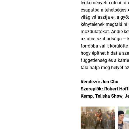
legkeményebb utcai tán
csapatba a tehetséges A
világ választja el, a g
kénytelenek megtalálni
mozdulatokat. Andie két 
az utca szabadsága – kö
forróbbá válik körülötte 
hogy építhet hidat a sze
függetlenség és a karri
találhatja meg helyét az
Rendező: Jon Chu
Szereplők: Robert Hoff
Kemp, Telisha Show, J