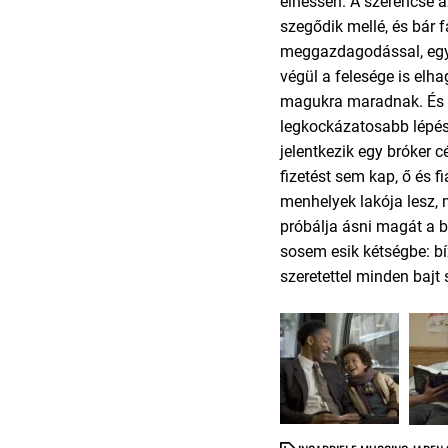
élhessen. A szerencse
szegődik mellé, és bár 
meggazdagodással, egy
végül a felesége is elhag
magukra maradnak. És C
legkockázatosabb lépésé
jelentkezik egy bróker 
fizetést sem kap, ő és 
menhelyek lakója lesz,
próbálja ásni magát a b
sosem esik kétségbe: bí
szeretettel minden bajt 