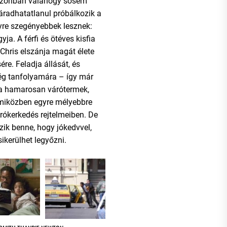
 azonban valahogy sosem
fáradhatatlanul próbálkozik a
re szegényebbek lesznek:
yja. A férfi és ötéves kisfia
hris elszánja magát élete
re. Feladja állását, és
cég tanfolyamára – így már
fia hamarosan várótermek,
 miközben egyre mélyebbre
rókerkedés rejtelmeiben. De
zik benne, hogy jókedvvel,
sikerülhet legyőzni.