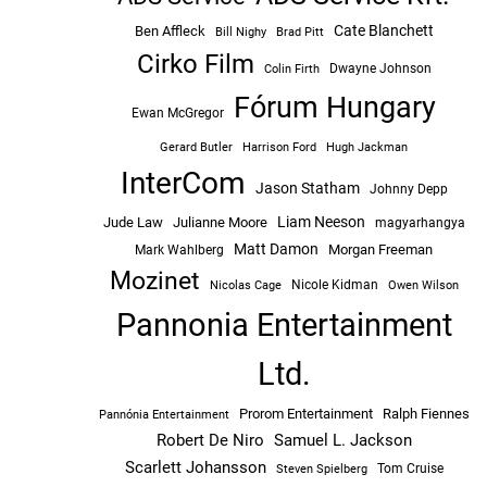
Cate Blanchett
Ben Affleck
Bill Nighy
Brad Pitt
Cirko Film
Dwayne Johnson
Colin Firth
Fórum Hungary
Ewan McGregor
Hugh Jackman
Gerard Butler
Harrison Ford
InterCom
Jason Statham
Johnny Depp
Liam Neeson
Jude Law
Julianne Moore
magyarhangya
Matt Damon
Morgan Freeman
Mark Wahlberg
Mozinet
Nicole Kidman
Owen Wilson
Nicolas Cage
Pannonia Entertainment
Ltd.
Prorom Entertainment
Ralph Fiennes
Pannónia Entertainment
Robert De Niro
Samuel L. Jackson
Scarlett Johansson
Tom Cruise
Steven Spielberg