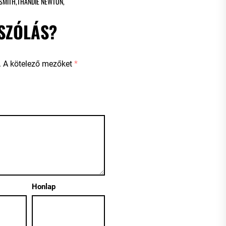
 SMITH
,
THANDIE NEWTON
,
SZÓLÁS?
.
A kötelező mezőket
*
Honlap