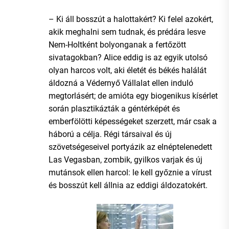
– Ki áll bosszút a halottakért? Ki felel azokért,
akik meghalni sem tudnak, és prédára lesve
Nem-Holtként bolyonganak a fertőzött
sivatagokban? Alice eddig is az egyik utolsó
olyan harcos volt, aki életét és békés halálát
áldozná a Védernyő Vállalat ellen induló
megtorlásért; de amióta egy biogenikus kísérlet
során plasztikázták a géntérképét és
emberfölötti képességeket szerzett, már csak a
háború a célja. Régi társaival és új
szövetségeseivel portyázik az elnéptelenedett
Las Vegasban, zombik, gyilkos varjak és új
mutánsok ellen harcol: le kell győznie a vírust
és bosszút kell állnia az eddigi áldozatokért.