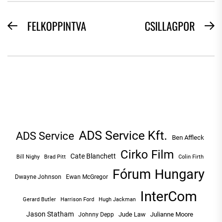
BEJEGYZÉS
FELKOPPINTVA
CSILLAGPOR
Previous
N
NAVIGÁCIÓ
post:
po
ADS Service Kft.
ADS Service
Ben Affleck
Cirko Film
Cate Blanchett
Bill Nighy
Brad Pitt
Colin Firth
Fórum Hungary
Dwayne Johnson
Ewan McGregor
InterCom
Hugh Jackman
Gerard Butler
Harrison Ford
Jason Statham
Jude Law
Julianne Moore
Johnny Depp