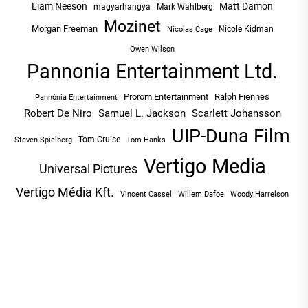
Liam Neeson
Matt Damon
magyarhangya
Mark Wahlberg
Mozinet
Morgan Freeman
Nicole Kidman
Nicolas Cage
Owen Wilson
Pannonia Entertainment Ltd.
Prorom Entertainment
Ralph Fiennes
Pannónia Entertainment
Robert De Niro
Samuel L. Jackson
Scarlett Johansson
UIP-Duna Film
Tom Cruise
Tom Hanks
Steven Spielberg
Vertigo Media
Universal Pictures
Vertigo Média Kft.
Vincent Cassel
Willem Dafoe
Woody Harrelson