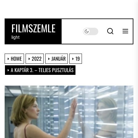
Skip
to
the
FILMSZEMLE
content
light
HOME
2022
JANUÁR
19
A KAPTÁR 3. – TELJES PUSZTULÁS