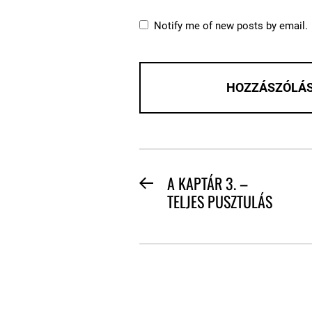
Notify me of new posts by email.
BEJEGYZÉS
A KAPTÁR 3. –
Previous
TELJES PUSZTULÁS
NAVIGÁCIÓ
post: