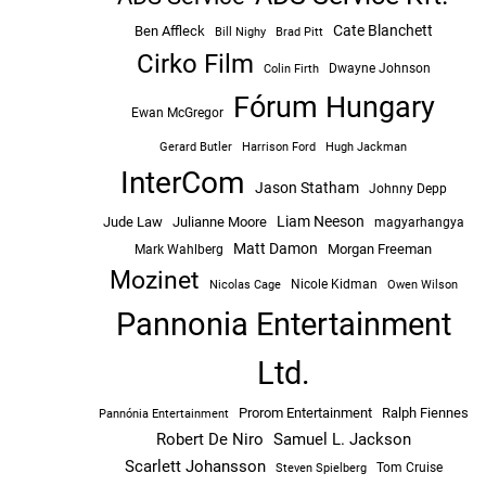
Cate Blanchett
Ben Affleck
Bill Nighy
Brad Pitt
Cirko Film
Dwayne Johnson
Colin Firth
Fórum Hungary
Ewan McGregor
Hugh Jackman
Gerard Butler
Harrison Ford
InterCom
Jason Statham
Johnny Depp
Liam Neeson
Jude Law
Julianne Moore
magyarhangya
Matt Damon
Morgan Freeman
Mark Wahlberg
Mozinet
Nicole Kidman
Owen Wilson
Nicolas Cage
Pannonia Entertainment
Ltd.
Prorom Entertainment
Ralph Fiennes
Pannónia Entertainment
Robert De Niro
Samuel L. Jackson
Scarlett Johansson
Tom Cruise
Steven Spielberg