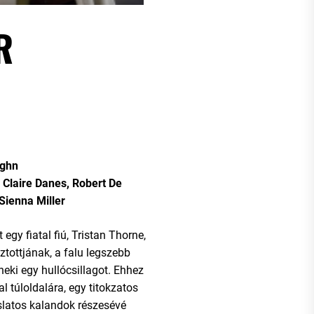
R
ughn
 Claire Danes, Robert De
 Sienna Miller
 egy fiatal fiú, Tristan Thorne,
ztottjának, a falu legszebb
neki egy hullócsillagot. Ehhez
al túloldalára, egy titokzatos
slatos kalandok részesévé