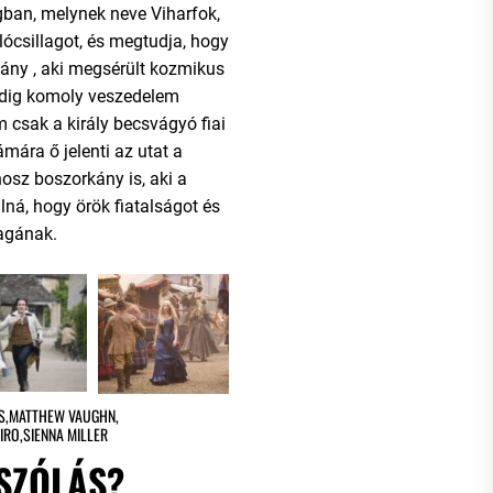
ágban, melynek neve Viharfok,
lócsillagot, és megtudja, hogy
 lány , aki megsérült kozmikus
edig komoly veszedelem
m csak a király becsvágyó fiai
mára ő jelenti az utat a
osz boszorkány is, aki a
lná, hogy örök fiatalságot és
agának.
S
,
MATTHEW VAUGHN
,
IRO
,
SIENNA MILLER
SZÓLÁS?