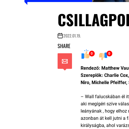
CSILLAGPO
2022.01.19.
SHARE
0
0
Rendező: Matthew Va
Szereplők: Charlie Cox,
Niro, Michelle Pfeiffer,
– Wall falucskában él itt
aki megígéri szíve válas
leányának , hogy elhoz 
azonban át kell jutni a f
királyságba, ahol varáz