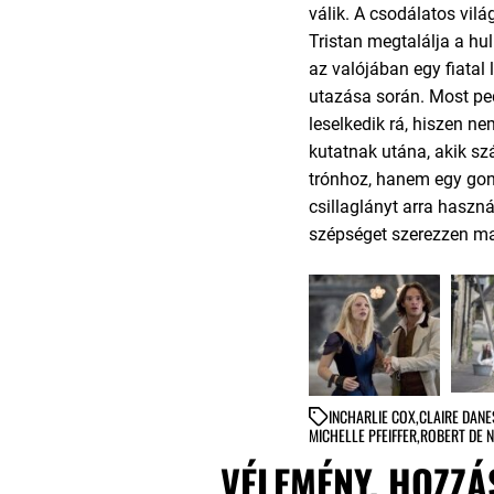
válik. A csodálatos vil
Tristan megtalálja a hul
az valójában egy fiatal
utazása során. Most p
leselkedik rá, hiszen ne
kutatnak utána, akik szá
trónhoz, hanem egy gon
csillaglányt arra haszná
szépséget szerezzen m
IN
CHARLIE COX
,
CLAIRE DANE
MICHELLE PFEIFFER
,
ROBERT DE N
VÉLEMÉNY, HOZZÁ