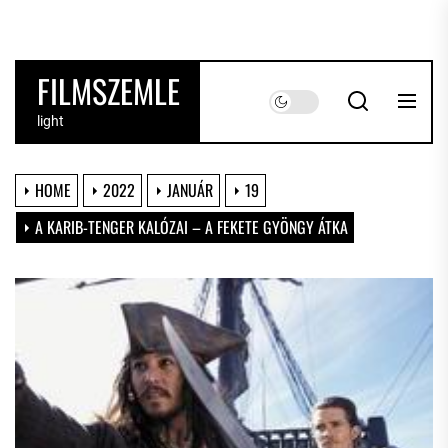
Skip
to
the
FILMSZEMLE
content
light
HOME
2022
JANUÁR
19
A KARIB-TENGER KALÓZAI – A FEKETE GYÖNGY ÁTKA