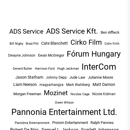
ADS Service Kft.
ADS Service
Ben Affleck
Cirko Film
Cate Blanchett
Bill Nighy
Brad Pitt
Colin Firth
Fórum Hungary
Ewan McGregor
Dwayne Johnson
InterCom
Hugh Jackman
Gerard Butler
Harrison Ford
Jason Statham
Jude Law
Julianne Moore
Johnny Depp
Liam Neeson
Matt Damon
magyarhangya
Mark Wahlberg
Mozinet
Morgan Freeman
Nicole Kidman
Nicolas Cage
Owen Wilson
Pannonia Entertainment Ltd.
Prorom Entertainment
Ralph Fiennes
Pannónia Entertainment
Robert De Niro
Samuel L. Jackson
Scarlett Johansson