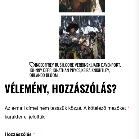
IN
GEOFFREY RUSH
,
GORE VERBINSKI
,
JACK DAVENPORT
,
JOHNNY DEPP
,
JONATHAN PRYCE
,
KEIRA KNIGHTLEY
,
ORLANDO BLOOM
VÉLEMÉNY, HOZZÁSZÓLÁS?
Az e-mail címet nem tesszük közzé.
A kötelező mezőket
*
karakterrel jelöltük
Hozzászólás
*