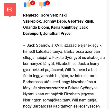
0
0
Rendező: Gore Verbinski
Szereplők: Johnny Depp, Geoffrey Rush,
Orlando Bloom, Keira Knightley, Jack
Davenport, Jonathan Pryce
– Jack Sparrow a XVIII. század elejének egyik
hírhedt kalózkapitánya. Barbarossa azonban
ellopja hajóját, a Fekete Gyöngyöt és elrabolja a
kormányzó lányát, Elizabeth-et. Jack a leány
gyermekkori pajtásával, Will Turnerrel a brit
flotta leggyorsabb hajóján, az Interceptoron
Barbarossa után ered, hogy kiszabadítsa a
lányt, és visszaszerezze a Fekete Gyöngyöt.
Nyomukban ott hajózik Elizabeth jegyese,
Norrington sorhajókapitány. Will nem tudja,
hogy Barbarossa kapitányon és legénységén