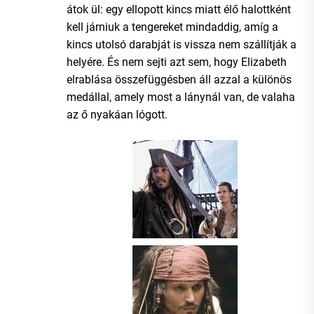
átok ül: egy ellopott kincs miatt élő halottként
kell járniuk a tengereket mindaddig, amíg a
kincs utolsó darabját is vissza nem szállítják a
helyére. És nem sejti azt sem, hogy Elizabeth
elrablása összefüggésben áll azzal a különös
medállal, amely most a lánynál van, de valaha
az ő nyakáan lógott.