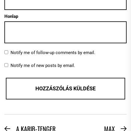
Honlap
Notify me of follow-up comments by email.
Notify me of new posts by email.
BEJEGYZÉS
A KARIB-TENGER
MAX
Previous
N