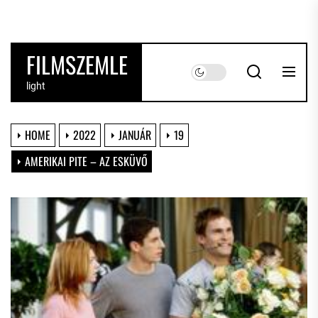
Skip
to
the
FILMSZEMLE
content
light
HOME
2022
JANUÁR
19
AMERIKAI PITE – AZ ESKÜVŐ