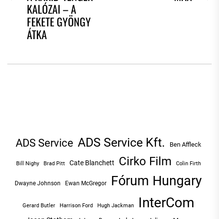
KALÓZAI – A
NAVIGÁCIÓ
post:
po
FEKETE GYÖNGY
ÁTKA
ADS Service Kft.
ADS Service
Ben Affleck
Cirko Film
Cate Blanchett
Bill Nighy
Brad Pitt
Colin Firth
Fórum Hungary
Dwayne Johnson
Ewan McGregor
InterCom
Hugh Jackman
Gerard Butler
Harrison Ford