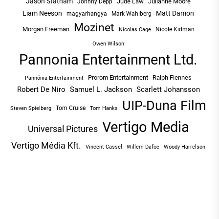
Jason Statham
Jude Law
Julianne Moore
Johnny Depp
Liam Neeson
Matt Damon
magyarhangya
Mark Wahlberg
Mozinet
Morgan Freeman
Nicole Kidman
Nicolas Cage
Owen Wilson
Pannonia Entertainment Ltd.
Prorom Entertainment
Ralph Fiennes
Pannónia Entertainment
Robert De Niro
Samuel L. Jackson
Scarlett Johansson
UIP-Duna Film
Tom Cruise
Tom Hanks
Steven Spielberg
Vertigo Media
Universal Pictures
Vertigo Média Kft.
Vincent Cassel
Willem Dafoe
Woody Harrelson