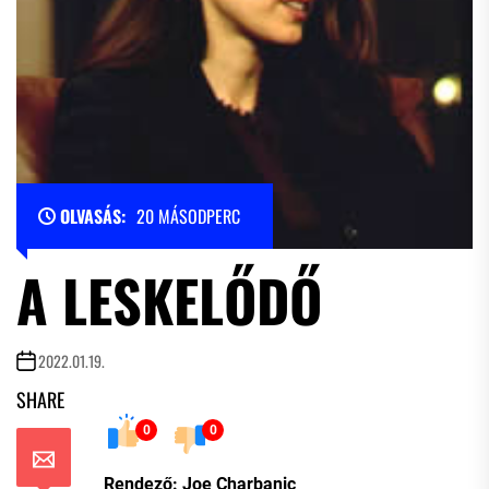
OLVASÁS:
20 MÁSODPERC
A LESKELŐDŐ
2022.01.19.
SHARE
0
0
Rendező: Joe Charbanic