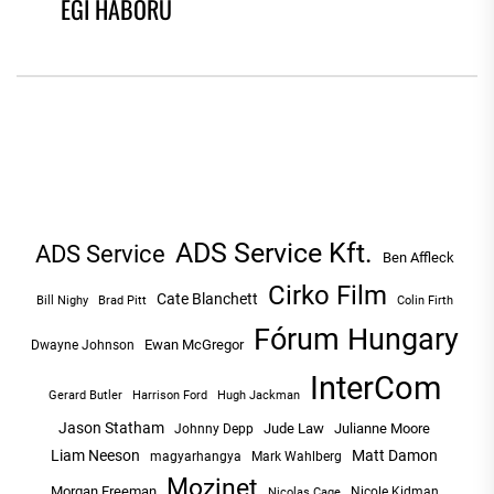
ÉGI HÁBORÚ
NAVIGÁCIÓ
post:
po
ADS Service Kft.
ADS Service
Ben Affleck
Cirko Film
Cate Blanchett
Bill Nighy
Brad Pitt
Colin Firth
Fórum Hungary
Ewan McGregor
Dwayne Johnson
InterCom
Hugh Jackman
Gerard Butler
Harrison Ford
Jason Statham
Jude Law
Julianne Moore
Johnny Depp
Liam Neeson
Matt Damon
magyarhangya
Mark Wahlberg
Mozinet
Morgan Freeman
Nicole Kidman
Nicolas Cage