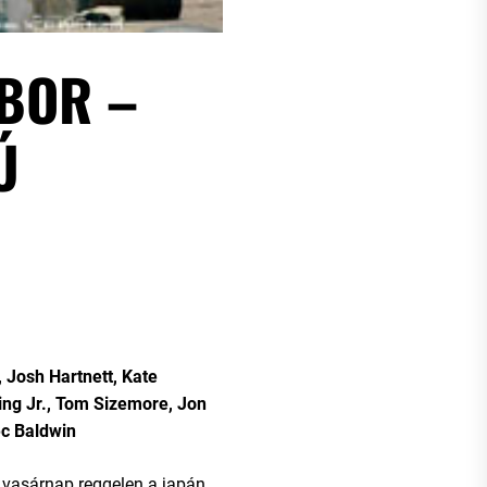
BOR –
Ú
 Josh Hartnett, Kate
ng Jr., Tom Sizemore, Jon
ec Baldwin
vasárnap reggelen a japán