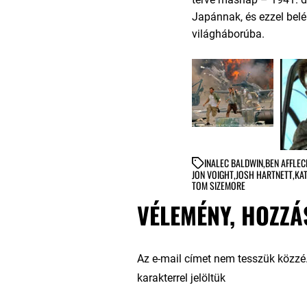
Japánnak, és ezzel bel
világháborúba.
IN
ALEC BALDWIN
,
BEN AFFLEC
JON VOIGHT
,
JOSH HARTNETT
,
KA
TOM SIZEMORE
VÉLEMÉNY, HOZZÁ
Az e-mail címet nem tesszük közzé
karakterrel jelöltük