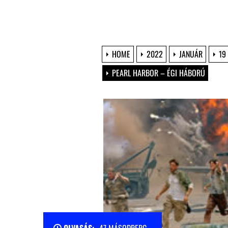
HOME
2022
JANUÁR
19
PEARL HARBOR – ÉGI HÁBORÚ
OLVASÁS:
47 MÁSODPERC