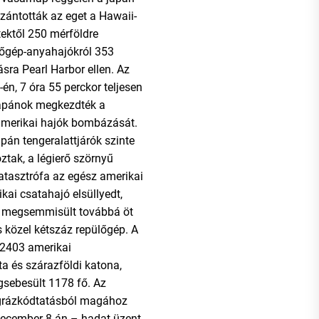
lszántották az eget a Hawaii-
tektől 250 mérföldre
őgép-anyahajókról 353
sra Pearl Harbor ellen. Az
én, 7 óra 55 perckor teljesen
 japánok megkezdték a
amerikai hajók bombázását.
apán tengeralattjárók szinte
tak, a légierő szörnyű
katasztrófa az egész amerikai
kai csatahajó elsüllyedt,
 megsemmisült továbbá öt
s közel kétszáz repülőgép. A
 2403 amerikai
ta és szárazföldi katona,
egsebesült 1178 fő. Az
grázkódtatásból magához
ecember 8-án – hadat üzent