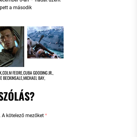
épett a második
K
,
COLM FEORE
,
CUBA GOODING JR.
,
TE BECKINSALE
,
MICHAEL BAY
,
SZÓLÁS?
.
A kötelező mezőket
*