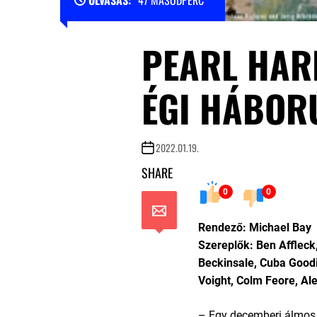
PEARL HAR
ÉGI HÁBOR
2022.01.19.
SHARE
0
0
Rendező: Michael Bay
Szereplők: Ben Affleck,
Beckinsale, Cuba Goodi
Voight, Colm Feore, Al
– Egy decemberi álmos 