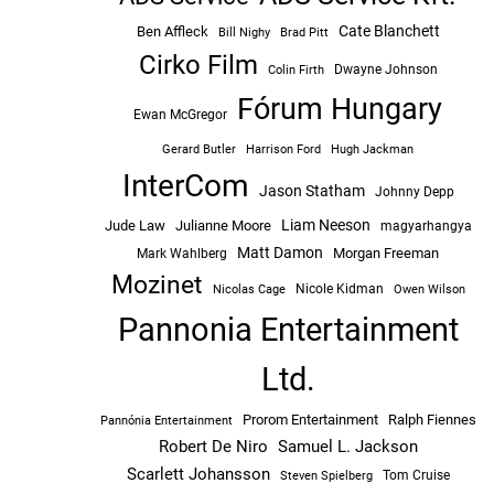
Cate Blanchett
Ben Affleck
Bill Nighy
Brad Pitt
Cirko Film
Dwayne Johnson
Colin Firth
Fórum Hungary
Ewan McGregor
Hugh Jackman
Gerard Butler
Harrison Ford
InterCom
Jason Statham
Johnny Depp
Liam Neeson
Jude Law
Julianne Moore
magyarhangya
Matt Damon
Morgan Freeman
Mark Wahlberg
Mozinet
Nicole Kidman
Owen Wilson
Nicolas Cage
Pannonia Entertainment
Ltd.
Prorom Entertainment
Ralph Fiennes
Pannónia Entertainment
Robert De Niro
Samuel L. Jackson
Scarlett Johansson
Tom Cruise
Steven Spielberg