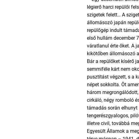
légierő harci repülői fe
szigetek felett… A szige
állomásozó japán repül
repülőgép indult támadá
első hullám december 7-
váratlanul érte őket. A
kikötőben állomásozó 
Bár a repülőket kísérő j
semmiféle kárt nem okoz
pusztítást végzett, s a 
népet sokkolta. Öt ameri
három megrongálódott,
cirkáló, négy romboló é
támadás során elhunyt
tengerészgyalogos, piló
illetve civil, továbbá m
Egyesült Államok a me
térve másnap – 1941. d