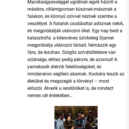
Macskaügyességgel ugrálnak egyik házról a
másikra, villámgyorsan kúsznak-másznak a
falakon, és könnyű szívvel néznek szembe a
veszéllyel. A fiatalok csodálattal adóznak nekik,
és megpróbálják utánozni őket. Egy nap beüt a
katasztrófa: a kilencéves szívbeteg Djamel
megpróbálja utánozni társait, felmászik egy
fára, de lezuhan. Sürgős szívátültetésre van
szüksége, ehhez pedig pénzre, de azonnal! A
yamakasik átérzik felelősségüket, és
mindenáron segíteni akarnak. Kockára teszik az
életüket és megszegik a törvényt – most
először. Átverik a rendőröket is, de mindezt
nemes cél érdekében…