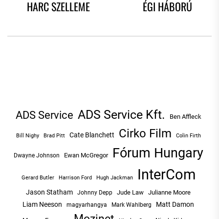
HARC SZELLEME
ÉGI HÁBORÚ
NAVIGÁCIÓ
post:
po
ADS Service Kft.
ADS Service
Ben Affleck
Cirko Film
Cate Blanchett
Bill Nighy
Brad Pitt
Colin Firth
Fórum Hungary
Ewan McGregor
Dwayne Johnson
InterCom
Hugh Jackman
Gerard Butler
Harrison Ford
Jason Statham
Jude Law
Julianne Moore
Johnny Depp
Liam Neeson
Matt Damon
magyarhangya
Mark Wahlberg
Mozinet