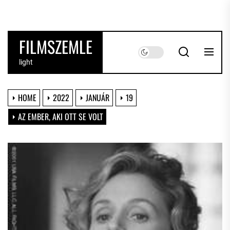
Skip
to
the
FILMSZEMLE
content
light
HOME
2022
JANUÁR
19
AZ EMBER, AKI OTT SE VOLT