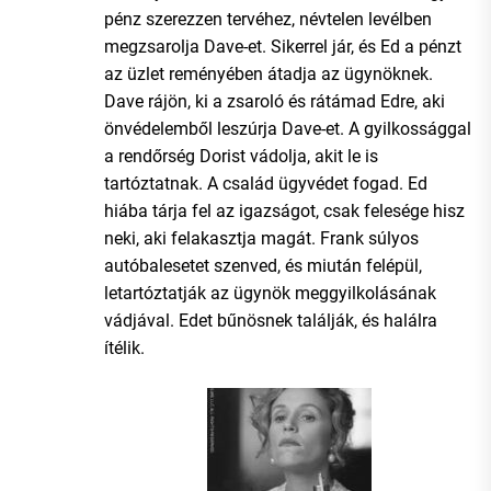
pénz szerezzen tervéhez, névtelen levélben
megzsarolja Dave-et. Sikerrel jár, és Ed a pénzt
az üzlet reményében átadja az ügynöknek.
Dave rájön, ki a zsaroló és rátámad Edre, aki
önvédelemből leszúrja Dave-et. A gyilkossággal
a rendőrség Dorist vádolja, akit le is
tartóztatnak. A család ügyvédet fogad. Ed
hiába tárja fel az igazságot, csak felesége hisz
neki, aki felakasztja magát. Frank súlyos
autóbalesetet szenved, és miután felépül,
letartóztatják az ügynök meggyilkolásának
vádjával. Edet bűnösnek találják, és halálra
ítélik.