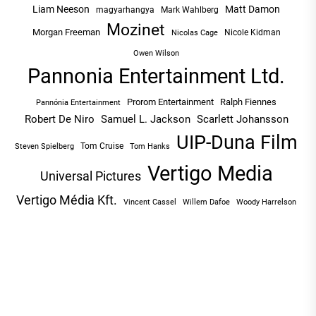
Liam Neeson
Matt Damon
magyarhangya
Mark Wahlberg
Mozinet
Morgan Freeman
Nicole Kidman
Nicolas Cage
Owen Wilson
Pannonia Entertainment Ltd.
Prorom Entertainment
Ralph Fiennes
Pannónia Entertainment
Robert De Niro
Samuel L. Jackson
Scarlett Johansson
UIP-Duna Film
Tom Cruise
Tom Hanks
Steven Spielberg
Vertigo Media
Universal Pictures
Vertigo Média Kft.
Vincent Cassel
Willem Dafoe
Woody Harrelson