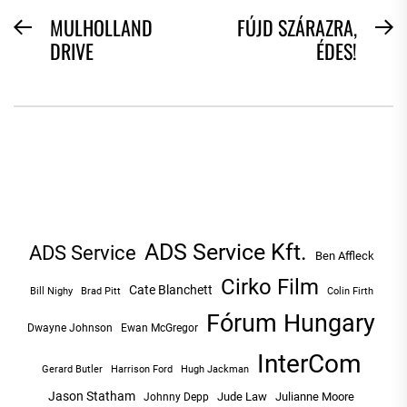
BEJEGYZÉS
MULHOLLAND
FÚJD SZÁRAZRA,
Previous
N
DRIVE
ÉDES!
NAVIGÁCIÓ
post:
po
ADS Service Kft.
ADS Service
Ben Affleck
Cirko Film
Cate Blanchett
Bill Nighy
Brad Pitt
Colin Firth
Fórum Hungary
Dwayne Johnson
Ewan McGregor
InterCom
Hugh Jackman
Gerard Butler
Harrison Ford
Jason Statham
Jude Law
Julianne Moore
Johnny Depp