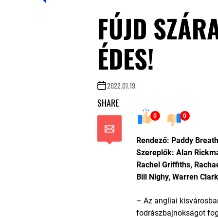
FÚJD SZÁR
ÉDES!
2022.01.19.
SHARE
0
0
Rendező: Paddy Breat
Szereplők: Alan Rickm
Rachel Griffiths, Racha
Bill Nighy, Warren Cla
– Az angliai kisvárosb
fodrászbajnokságot fog