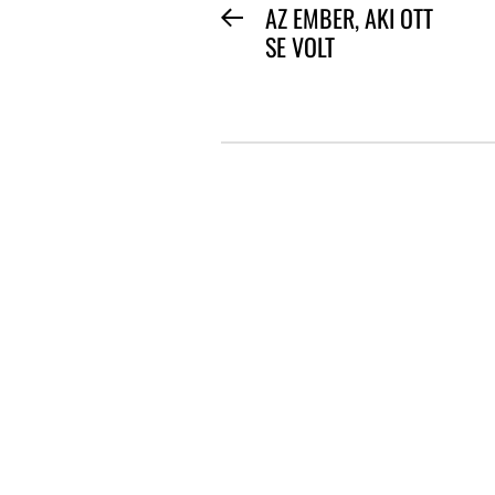
BEJEGYZÉS
AZ EMBER, AKI OTT
Previous
SE VOLT
NAVIGÁCIÓ
post: