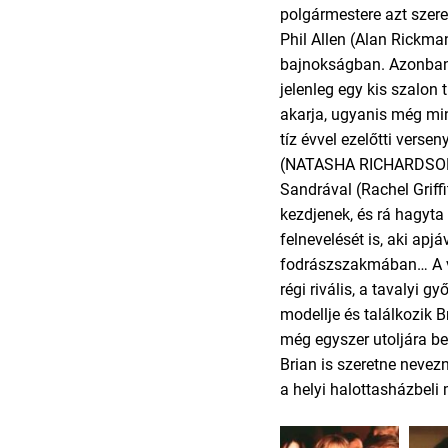
polgármestere azt szere
Phil Allen (Alan Rickma
bajnokságban. Azonban 
jelenleg egy kis szalon
akarja, ugyanis még min
tíz évvel ezelőtti versen
(NATASHA RICHARDSON)
Sandrával (Rachel Griff
kezdjenek, és rá hagyta 
felnevelését is, aki apj
fodrászszakmában… A v
régi rivális, a tavalyi gy
modellje és találkozik B
még egyszer utoljára be
Brian is szeretne nevez
a helyi halottasházbeli 