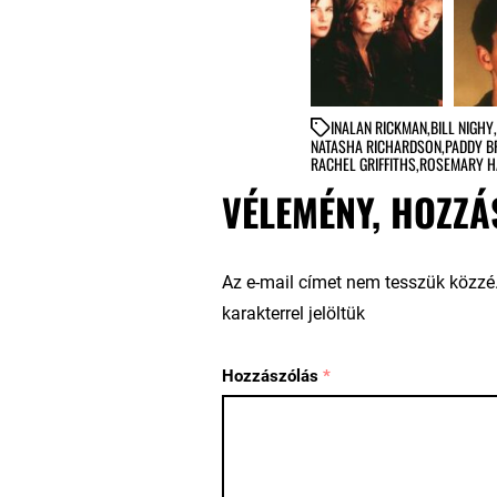
IN
ALAN RICKMAN
,
BILL NIGHY
,
NATASHA RICHARDSON
,
PADDY B
RACHEL GRIFFITHS
,
ROSEMARY H
VÉLEMÉNY, HOZZÁ
Az e-mail címet nem tesszük közzé
karakterrel jelöltük
Hozzászólás
*