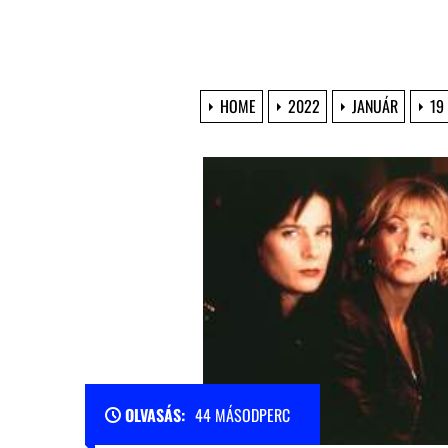
HOME
2022
JANUÁR
19
OLVASÁS:
44 MÁSODPERC