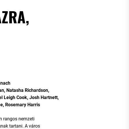
AZRA,
hnach
an, Natasha Richardson,
el Leigh Cook, Josh Hartnett,
rke, Rosemary Harris
an rangos nemzeti
nak tartani. A város