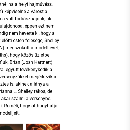
tné, ha a helyi hajművész,
n) képviselné a várost a
a volt fodrászbajnok, aki
 tulajdonosa, éppen ezt nem
dig nem heverte ki, hogy a
y előtti estén felesége, Shelley
 megszökött a modelljével,
iths), hogy közös üzletbe
fiuk, Brian (Josh Hartnett)
ával együtt tevékenykedik a
ersenyzőkkel megérkezik a
őztes is, akinek a lánya a
riannal… Shelley rákos, de
 akar szállni a versenybe.
ni. Reméli, hogy otthagyhatja
modelljeit.