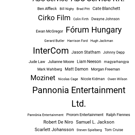
Cate Blanchett
Ben Affleck
Bill Nighy
Brad Pitt
Cirko Film
Dwayne Johnson
Colin Firth
Fórum Hungary
Ewan McGregor
Hugh Jackman
Gerard Butler
Harrison Ford
InterCom
Jason Statham
Johnny Depp
Liam Neeson
Jude Law
Julianne Moore
magyarhangya
Matt Damon
Morgan Freeman
Mark Wahlberg
Mozinet
Nicole Kidman
Owen Wilson
Nicolas Cage
Pannonia Entertainment
Ltd.
Prorom Entertainment
Ralph Fiennes
Pannónia Entertainment
Robert De Niro
Samuel L. Jackson
Scarlett Johansson
Tom Cruise
Steven Spielberg