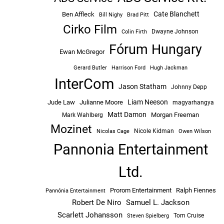
Cate Blanchett
Ben Affleck
Bill Nighy
Brad Pitt
Cirko Film
Dwayne Johnson
Colin Firth
Fórum Hungary
Ewan McGregor
Hugh Jackman
Gerard Butler
Harrison Ford
InterCom
Jason Statham
Johnny Depp
Liam Neeson
Jude Law
Julianne Moore
magyarhangya
Matt Damon
Morgan Freeman
Mark Wahlberg
Mozinet
Nicole Kidman
Owen Wilson
Nicolas Cage
Pannonia Entertainment
Ltd.
Prorom Entertainment
Ralph Fiennes
Pannónia Entertainment
Robert De Niro
Samuel L. Jackson
Scarlett Johansson
Tom Cruise
Steven Spielberg