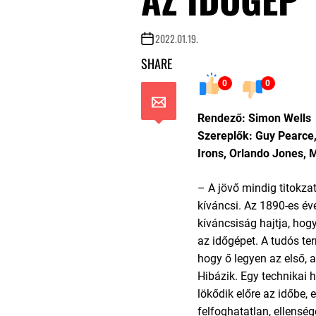
2022.01.19.
SHARE
0
0
Rendező: Simon Wells
Szereplők: Guy Pearc
Irons, Orlando Jones,
– A jövő mindig titokza
kíváncsi. Az 1890-es év
kíváncsiság hajtja, hog
az időgépet. A tudós ter
hogy ő legyen az első, a
Hibázik. Egy technikai 
lökődik előre az időbe,
felfoghatatlan, ellenség