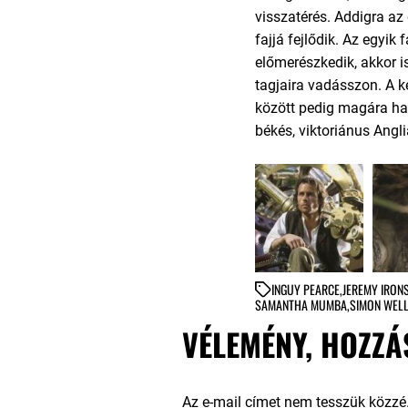
visszatérés. Addigra az
fajjá fejlődik. Az egyik f
előmerészkedik, akkor i
tagjaira vadásszon. A ké
között pedig magára hagy
békés, viktoriánus Angli
IN
GUY PEARCE
,
JEREMY IRON
SAMANTHA MUMBA
,
SIMON WEL
VÉLEMÉNY, HOZZÁ
Az e-mail címet nem tesszük közzé