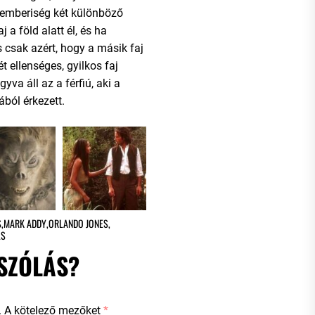
 emberiség két különböző
aj a föld alatt él, és ha
s csak azért, hogy a másik faj
t ellenséges, gyilkos faj
va áll az a férfiú, aki a
ából érkezett.
S
,
MARK ADDY
,
ORLANDO JONES
,
LS
SZÓLÁS?
.
A kötelező mezőket
*