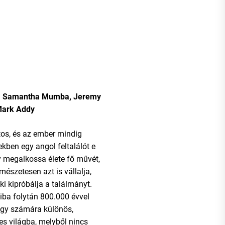
e, Samantha Mumba, Jeremy
 Mark Addy
tos, és az ember mindig
ekben egy angol feltalálót e
y megalkossa élete fő művét,
mészetesen azt is vállalja,
ki kipróbálja a találmányt.
hiba folytán 800.000 évvel
 egy számára különös,
es világba, melyből nincs