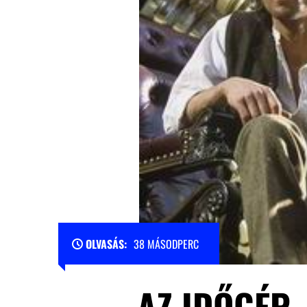
OLVASÁS:
38 MÁSODPERC
AZ IDŐGÉP