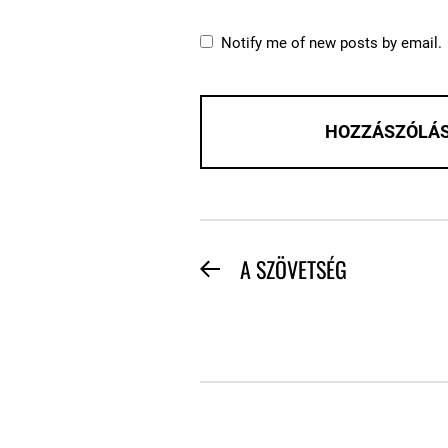
Notify me of new posts by email.
BEJEGYZÉS
A SZÖVETSÉG
Previous
NAVIGÁCIÓ
post: