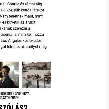
tel. Charlie és társai alig
laki közülük kettős játékot
. Nem tehetnek mást, mint
k és követik az árulót
akarják szerezni a
 zseniális: nem kell hozzá
 Los Angeles közlekedési
ugót létrehozni, amilyet még
 NORTON
,
F. GARY GRAY
,
RG
,
SETH GREEN
SZÓLÁS?