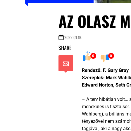
AZ OLASZ M
2022.01.19.
SHARE
0
0
Rendező: F. Gary Gray
Szereplők: Mark Wahlbe
Edward Norton, Seth G
– A terv hibátlan volt… 
menekülés is tiszta sor.
Wahlberg), a briliáns m
tényezővel nem számolt
tagjával, aki a nagy ak