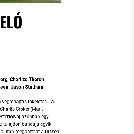
ELÓ
rg, Charlize Theron,
reen, Jason Statham
a végrehajtás tökéletes… a
 Charlie Croker (Mark
estertolvaj azonban egy
: tulajdon bandája egyik
ció után megpattant a frissen