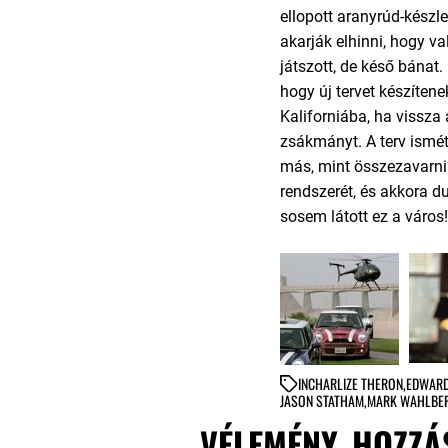
ellopott aranyrúd-készlet
akarják elhinni, hogy va
játszott, de késő bánat
hogy új tervet készítene
Kaliforniába, ha vissza 
zsákmányt. A terv ismét
más, mint összezavarni
rendszerét, és akkora d
sosem látott ez a város!
IN
CHARLIZE THERON
,
EDWARD
JASON STATHAM
,
MARK WAHLBE
VÉLEMÉNY, HOZZÁ