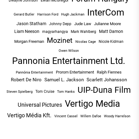
Ewan McGregor
Dwayne Johnson
InterCom
Hugh Jackman
Gerard Butler
Harrison Ford
Jason Statham
Jude Law
Julianne Moore
Johnny Depp
Liam Neeson
Matt Damon
magyarhangya
Mark Wahlberg
Mozinet
Morgan Freeman
Nicole Kidman
Nicolas Cage
Owen Wilson
Pannonia Entertainment Ltd.
Prorom Entertainment
Ralph Fiennes
Pannónia Entertainment
Robert De Niro
Samuel L. Jackson
Scarlett Johansson
UIP-Duna Film
Tom Cruise
Tom Hanks
Steven Spielberg
Vertigo Media
Universal Pictures
Vertigo Média Kft.
Vincent Cassel
Willem Dafoe
Woody Harrelson