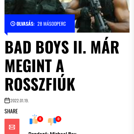
OLVASÁS:
28 MÁSODPERC
BAD BOYS II. MÁR
MEGINT A
ROSSZFIÚK
2022.01.19.
SHARE
0
0