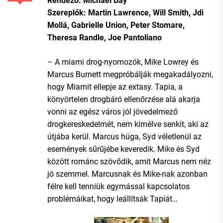
Rendező: Michael Bay
Szereplők: Martin Lawrence, Will Smith, Jdi
Mollá, Gabrielle Union, Peter Stomare,
Theresa Randle, Joe Pantoliano
– A miami drog-nyomozók, Mike Lowrey és
Marcus Burnett megpróbálják megakadályozni,
hogy Miamit ellepje az extasy. Tapia, a
könyörtelen drogbáró ellenőrzése alá akarja
vonni az egész város jól jövedelmező
drogkereskedelmét, nem kímélve senkit, aki az
útjába kerül. Marcus húga, Syd véletlenül az
események sűrűjébe keveredik. Mike és Syd
között románc szövődik, amit Marcus nem néz
jó szemmel. Marcusnak és Mike-nak azonban
félre kell tenniük egymással kapcsolatos
problémáikat, hogy leállítsák Tapiát…