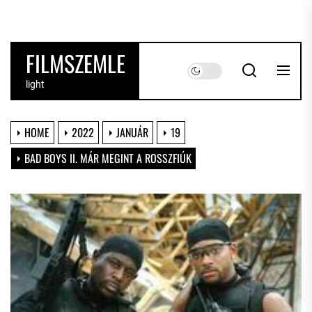
Skip
to
the
FILMSZEMLE
content
light
HOME
2022
JANUÁR
19
BAD BOYS II. MÁR MEGINT A ROSSZFIÚK