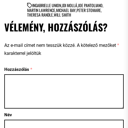
IN
GABRIELLE UNION
,
JDI MOLLÁ
,
JOE PANTOLIANO
,
MARTIN LAWRENCE
,
MICHAEL BAY
,
PETER STOMARE
,
THERESA RANDLE
,
WILL SMITH
VÉLEMÉNY, HOZZÁSZÓLÁS?
Az e-mail címet nem tesszük közzé.
A kötelező mezőket
*
karakterrel jelöltük
Hozzászólás
*
Név