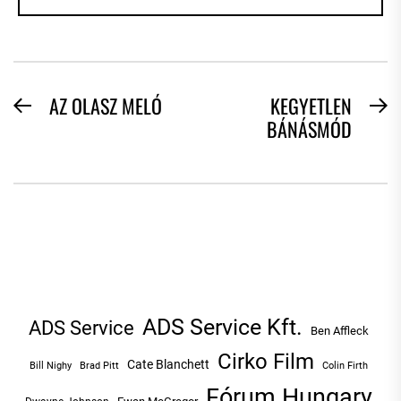
BEJEGYZÉS
AZ OLASZ MELÓ
KEGYETLEN
Previous
N
BÁNÁSMÓD
NAVIGÁCIÓ
post:
po
ADS Service Kft.
ADS Service
Ben Affleck
Cirko Film
Cate Blanchett
Bill Nighy
Brad Pitt
Colin Firth
Fórum Hungary