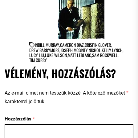
IN
BILL MURRAY
,
CAMERON DIAZ
,
CRISPIN GLOVER
,
DREW BARRYMORE
,
JOSEPH MCGINTY NICHOL
,
KELLY LYNCH
,
LUCY LIU
,
LUKE WILSON
,
MATT LEBLANC
,
SAM ROCKWELL
,
TIM CURRY
VÉLEMÉNY, HOZZÁSZÓLÁS?
Az e-mail címet nem tesszük közzé.
A kötelező mezőket
*
karakterrel jelöltük
Hozzászólás
*