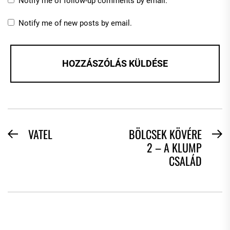
Notify me of follow-up comments by email.
Notify me of new posts by email.
BEJEGYZÉS
VATEL
BÖLCSEK KÖVÉRE
Previous
N
2 – A KLUMP
NAVIGÁCIÓ
post:
po
CSALÁD