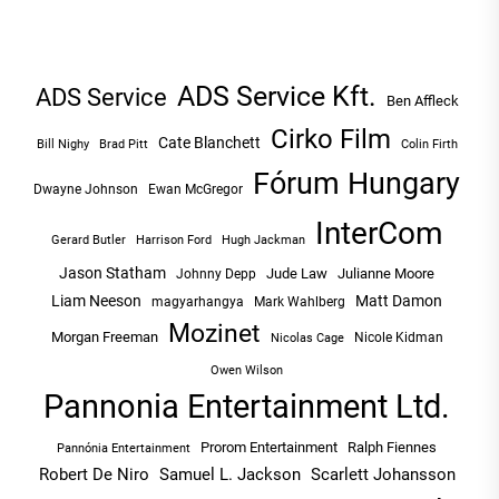
ADS Service Kft.
ADS Service
Ben Affleck
Cirko Film
Cate Blanchett
Bill Nighy
Brad Pitt
Colin Firth
Fórum Hungary
Dwayne Johnson
Ewan McGregor
InterCom
Hugh Jackman
Gerard Butler
Harrison Ford
Jason Statham
Jude Law
Julianne Moore
Johnny Depp
Liam Neeson
Matt Damon
magyarhangya
Mark Wahlberg
Mozinet
Morgan Freeman
Nicole Kidman
Nicolas Cage
Owen Wilson
Pannonia Entertainment Ltd.
Prorom Entertainment
Ralph Fiennes
Pannónia Entertainment
Robert De Niro
Samuel L. Jackson
Scarlett Johansson