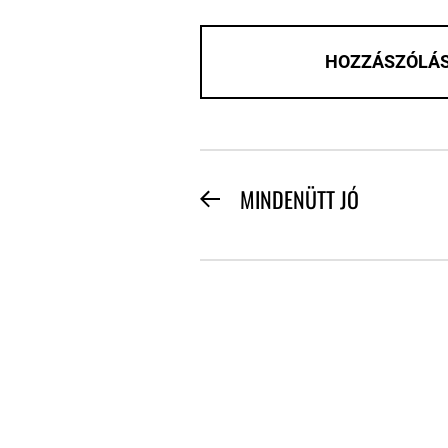
BEJEGYZÉS
MINDENÜTT JÓ
Previous
NAVIGÁCIÓ
post: