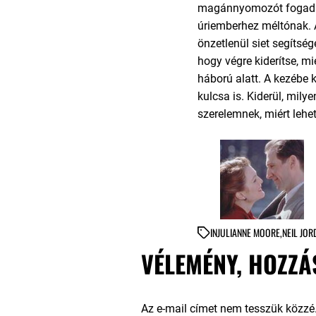
magánnyomozót fogad. 
úriemberhez méltónak. A
önzetlenül siet segítségé
hogy végre kiderítse, mi
háború alatt. A kezébe k
kulcsa is. Kiderül, mily
szerelemnek, miért lehet 
IN
JULIANNE MOORE
,
NEIL JOR
VÉLEMÉNY, HOZZÁ
Az e-mail címet nem tesszük közzé