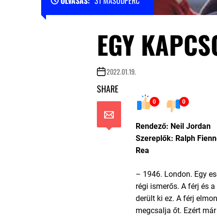
OLVASÁS:
31 MÁSODPERC
EGY KAPCS
2022.01.19.
SHARE
0
0
Rendező: Neil Jordan
Szereplők: Ralph Fienn
Rea
– 1946. London. Egy eső
régi ismerős. A férj és 
derült ki ez. A férj elmo
megcsalja őt. Ezért már 