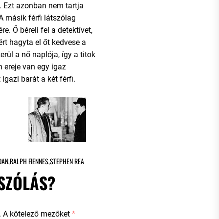
Ezt azonban nem tartja
 másik férfi látszólag
re. Ő béreli fel a detektívet,
ért hagyta el őt kedvese a
erül a nő naplója, így a titok
en ereje van egy igaz
igazi barát a két férfi.
DAN
,
RALPH FIENNES
,
STEPHEN REA
SZÓLÁS?
.
A kötelező mezőket
*