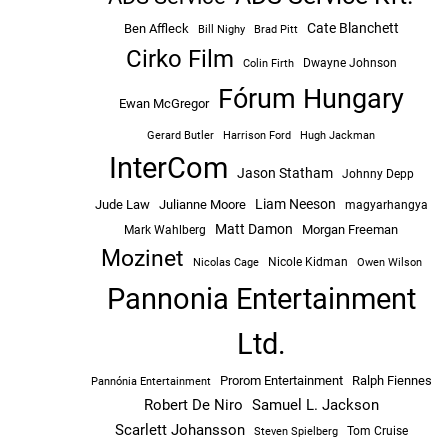
Cate Blanchett
Ben Affleck
Bill Nighy
Brad Pitt
Cirko Film
Dwayne Johnson
Colin Firth
Fórum Hungary
Ewan McGregor
Hugh Jackman
Gerard Butler
Harrison Ford
InterCom
Jason Statham
Johnny Depp
Liam Neeson
Jude Law
Julianne Moore
magyarhangya
Matt Damon
Morgan Freeman
Mark Wahlberg
Mozinet
Nicole Kidman
Owen Wilson
Nicolas Cage
Pannonia Entertainment
Ltd.
Prorom Entertainment
Ralph Fiennes
Pannónia Entertainment
Robert De Niro
Samuel L. Jackson
Scarlett Johansson
Tom Cruise
Steven Spielberg