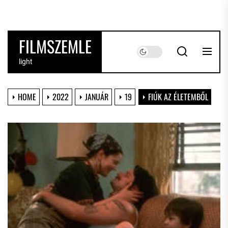
Skip
to
the
FILMSZEMLE
content
light
HOME
2022
JANUÁR
19
FIÚK AZ ÉLETEMBŐL