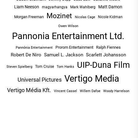
Liam Neeson
Matt Damon
magyarhangya
Mark Wahlberg
Mozinet
Morgan Freeman
Nicole Kidman
Nicolas Cage
Owen Wilson
Pannonia Entertainment Ltd.
Prorom Entertainment
Ralph Fiennes
Pannónia Entertainment
Robert De Niro
Samuel L. Jackson
Scarlett Johansson
UIP-Duna Film
Tom Cruise
Tom Hanks
Steven Spielberg
Vertigo Media
Universal Pictures
Vertigo Média Kft.
Vincent Cassel
Willem Dafoe
Woody Harrelson