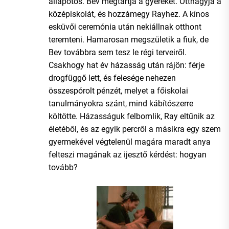
állapotos. Bev megtartja a gyereket. Otthagyja a
középiskolát, és hozzámegy Rayhez. A kínos
esküvői ceremónia után nekiállnak otthont
teremteni. Hamarosan megszületik a fiuk, de
Bev továbbra sem tesz le régi terveiről.
Csakhogy hat év házasság után rájön: férje
drogfüggő lett, és felesége nehezen
összespórolt pénzét, melyet a főiskolai
tanulmányokra szánt, mind kábítószerre
költötte. Házasságuk felbomlik, Ray eltűnik az
életéből, és az egyik percről a másikra egy szem
gyermekével végtelenül magára maradt anya
felteszi magának az ijesztő kérdést: hogyan
tovább?