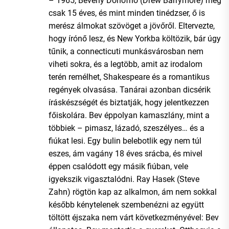
– 1965, Beverly Donofrio (Drew Barrymore) még
csak 15 éves, és mint minden tinédzser, ő is
merész álmokat szövöget a jövőről. Eltervezte,
hogy írónő lesz, és New Yorkba költözik, bár úgy
tűnik, a connecticuti munkásvárosban nem
viheti sokra, és a legtöbb, amit az irodalom
terén remélhet, Shakespeare és a romantikus
regények olvasása. Tanárai azonban dicsérik
íráskészségét és biztatják, hogy jelentkezzen
főiskolára. Bev éppolyan kamaszlány, mint a
többiek – pimasz, lázadó, szeszélyes… és a
fiúkat lesi. Egy bulin belebotlik egy nem túl
eszes, ám vagány 18 éves srácba, és mivel
éppen csalódott egy másik fiúban, vele
igyekszik vigasztalódni. Ray Hasek (Steve
Zahn) rögtön kap az alkalmon, ám nem sokkal
később kénytelenek szembenézni az együtt
töltött éjszaka nem várt következményével: Bev