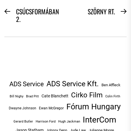
BEJEGYZÉS
CSÚCSFORMÁBAN
SZÖRNY RT.
Previous
N
2.
NAVIGÁCIÓ
post:
po
ADS Service Kft.
ADS Service
Ben Affleck
Cirko Film
Cate Blanchett
Bill Nighy
Brad Pitt
Colin Firth
Fórum Hungary
Dwayne Johnson
Ewan McGregor
InterCom
Hugh Jackman
Gerard Butler
Harrison Ford
Jason Statham
Jude Law
Julianne Moore
Johnny Depp