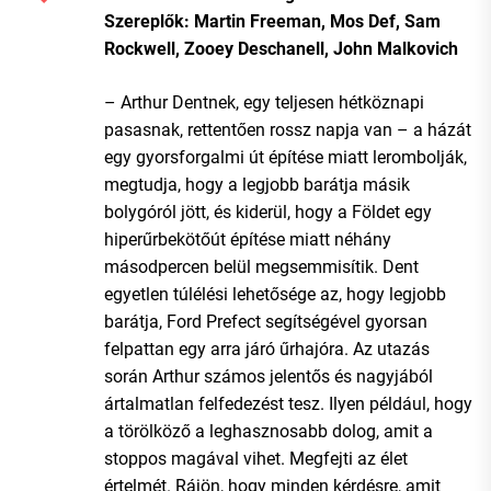
Szereplők: Martin Freeman, Mos Def, Sam
Rockwell, Zooey Deschanell, John Malkovich
– Arthur Dentnek, egy teljesen hétköznapi
pasasnak, rettentően rossz napja van – a házát
egy gyorsforgalmi út építése miatt lerombolják,
megtudja, hogy a legjobb barátja másik
bolygóról jött, és kiderül, hogy a Földet egy
hiperűrbekötőút építése miatt néhány
másodpercen belül megsemmisítik. Dent
egyetlen túlélési lehetősége az, hogy legjobb
barátja, Ford Prefect segítségével gyorsan
felpattan egy arra járó űrhajóra. Az utazás
során Arthur számos jelentős és nagyjából
ártalmatlan felfedezést tesz. Ilyen például, hogy
a törölköző a leghasznosabb dolog, amit a
stoppos magával vihet. Megfejti az élet
értelmét. Rájön, hogy minden kérdésre, amit