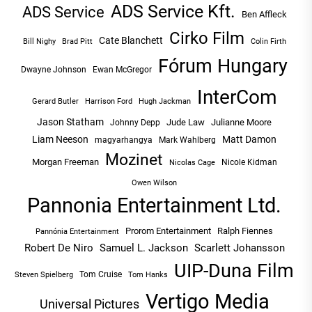
ADS Service Kft.
ADS Service
Ben Affleck
Cirko Film
Cate Blanchett
Bill Nighy
Brad Pitt
Colin Firth
Fórum Hungary
Dwayne Johnson
Ewan McGregor
InterCom
Hugh Jackman
Gerard Butler
Harrison Ford
Jason Statham
Jude Law
Julianne Moore
Johnny Depp
Liam Neeson
Matt Damon
magyarhangya
Mark Wahlberg
Mozinet
Morgan Freeman
Nicole Kidman
Nicolas Cage
Owen Wilson
Pannonia Entertainment Ltd.
Prorom Entertainment
Ralph Fiennes
Pannónia Entertainment
Robert De Niro
Samuel L. Jackson
Scarlett Johansson
UIP-Duna Film
Tom Cruise
Tom Hanks
Steven Spielberg
Vertigo Media
Universal Pictures