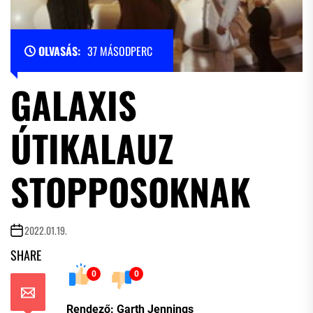
OLVASÁS:
37 MÁSODPERC
GALAXIS
ÚTIKALAUZ
STOPPOSOKNAK
2022.01.19.
SHARE
0
0
Rendező: Garth Jennings