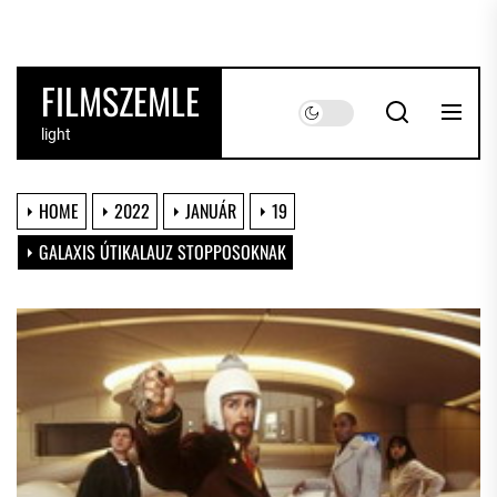
Skip
to
the
FILMSZEMLE
content
light
HOME
2022
JANUÁR
19
GALAXIS ÚTIKALAUZ STOPPOSOKNAK