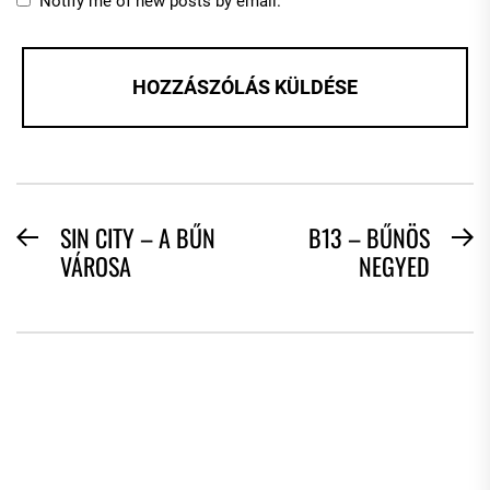
Notify me of new posts by email.
BEJEGYZÉS
SIN CITY – A BŰN
B13 – BŰNÖS
Previous
N
VÁROSA
NEGYED
NAVIGÁCIÓ
post:
po