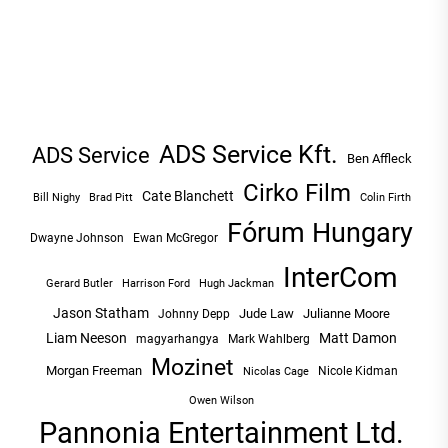
ADS Service Kft.
ADS Service
Ben Affleck
Cirko Film
Cate Blanchett
Bill Nighy
Brad Pitt
Colin Firth
Fórum Hungary
Dwayne Johnson
Ewan McGregor
InterCom
Hugh Jackman
Gerard Butler
Harrison Ford
Jason Statham
Jude Law
Julianne Moore
Johnny Depp
Liam Neeson
Matt Damon
magyarhangya
Mark Wahlberg
Mozinet
Morgan Freeman
Nicole Kidman
Nicolas Cage
Owen Wilson
Pannonia Entertainment Ltd.