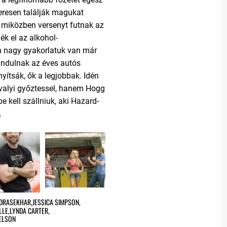
zeresen találják magukat
 miközben versenyt futnak az
ék el az alkohol-
n nagy gyakorlatuk van már
indulnak az éves autós
yítsák, ők a legjobbak. Idén
valyi győztessel, hanem Hogg
 kell szállniuk, aki Hazard-
.
NDRASEKHAR
,
JESSICA SIMPSON
,
LLE
,
LYNDA CARTER
,
NELSON