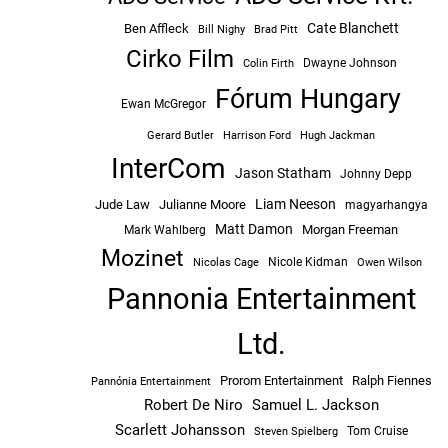
Cate Blanchett
Ben Affleck
Bill Nighy
Brad Pitt
Cirko Film
Dwayne Johnson
Colin Firth
Fórum Hungary
Ewan McGregor
Hugh Jackman
Gerard Butler
Harrison Ford
InterCom
Jason Statham
Johnny Depp
Liam Neeson
Jude Law
Julianne Moore
magyarhangya
Matt Damon
Morgan Freeman
Mark Wahlberg
Mozinet
Nicole Kidman
Owen Wilson
Nicolas Cage
Pannonia Entertainment
Ltd.
Prorom Entertainment
Ralph Fiennes
Pannónia Entertainment
Robert De Niro
Samuel L. Jackson
Scarlett Johansson
Tom Cruise
Steven Spielberg