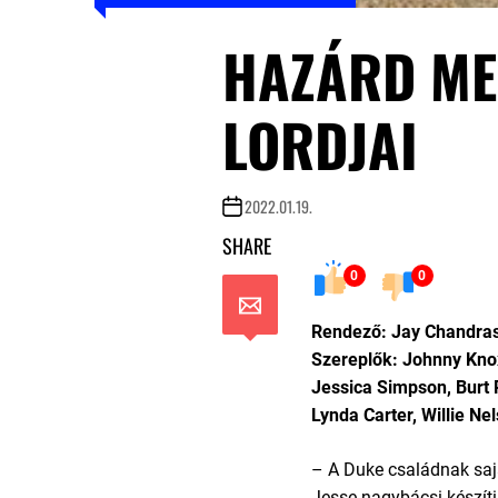
HAZÁRD ME
LORDJAI
2022.01.19.
SHARE
0
0
Rendező: Jay Chandra
Szereplők: Johnny Knox
Jessica Simpson, Burt 
Lynda Carter, Willie Ne
– A Duke családnak sajá
Jesse nagybácsi készíti