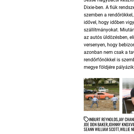
Dixie-ben. A fiúk rends
szemben a rendőrökkel,
idővel, hogy időben vigy
szállítmányokat. Miutá
az autós üldözésben, el
versenyen, hogy bebizon
azonban nem csak a ta
rendőrfőnökkel is szembe
megye földjére pályázik
IN
BURT REYNOLDS
,
JAY CHA
JOE DON BAKER
,
JOHNNY KNOXVI
SEANN WILLIAM SCOTT
,
WILLIE 