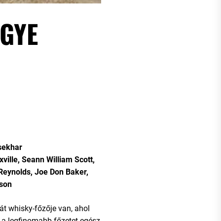
GYE
sekhar
ville, Seann William Scott,
Reynolds, Joe Don Baker,
lson
t whisky-főzője van, ahol
 a legfinomabb főzetet egész