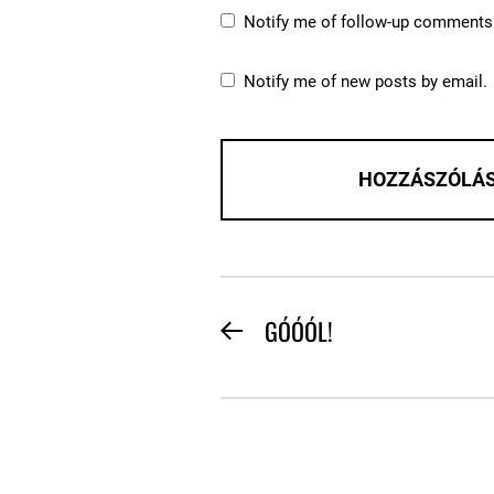
Notify me of follow-up comments 
Notify me of new posts by email.
BEJEGYZÉS
GÓÓÓL!
Previous
NAVIGÁCIÓ
post: