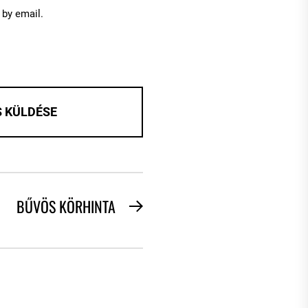
by email.
BŰVÖS KÖRHINTA
Next
post: