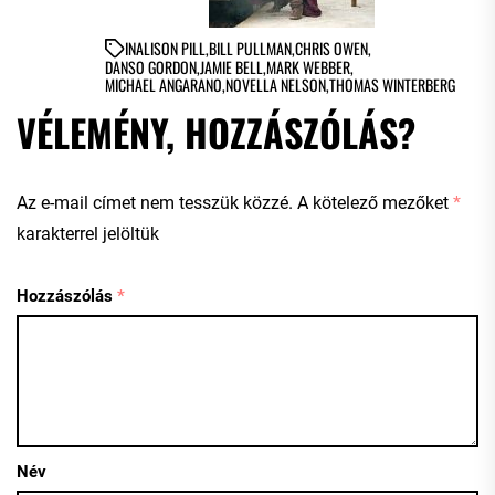
IN
ALISON PILL
,
BILL PULLMAN
,
CHRIS OWEN
,
DANSO GORDON
,
JAMIE BELL
,
MARK WEBBER
,
MICHAEL ANGARANO
,
NOVELLA NELSON
,
THOMAS WINTERBERG
VÉLEMÉNY, HOZZÁSZÓLÁS?
Az e-mail címet nem tesszük közzé.
A kötelező mezőket
*
karakterrel jelöltük
Hozzászólás
*
Név