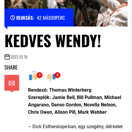
OLVASÁS:
42 MÁSODPERC
KEDVES WENDY!
2022.01.19.
SHARE
0
0
Rendező: Thomas Winterberg
Szereplők: Jamie Bell, Bill Pullman, Michael
Angarano, Danso Gordon, Novella Nelson,
Chris Owen, Alison Pill, Mark Webber
– Dick Estherslope-ban, egy szegény, dél-kelet