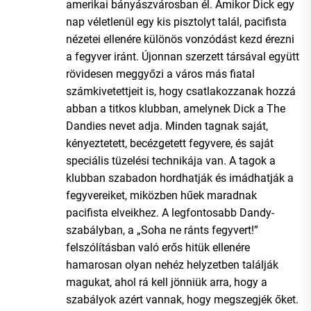
amerikai bányászvárosban él. Amikor Dick egy
nap véletlenül egy kis pisztolyt talál, pacifista
nézetei ellenére különös vonzódást kezd érezni
a fegyver iránt. Újonnan szerzett társával együtt
rövidesen meggyőzi a város más fiatal
számkivetettjeit is, hogy csatlakozzanak hozzá
abban a titkos klubban, amelynek Dick a The
Dandies nevet adja. Minden tagnak saját,
kényeztetett, becézgetett fegyvere, és saját
speciális tüzelési technikája van. A tagok a
klubban szabadon hordhatják és imádhatják a
fegyvereiket, miközben hűek maradnak
pacifista elveikhez. A legfontosabb Dandy-
szabályban, a „Soha ne ránts fegyvert!”
felszólításban való erős hitük ellenére
hamarosan olyan nehéz helyzetben találják
magukat, ahol rá kell jönniük arra, hogy a
szabályok azért vannak, hogy megszegjék őket.