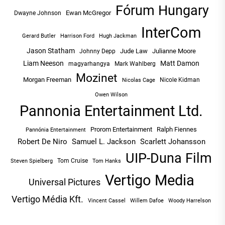
Fórum Hungary
Ewan McGregor
Dwayne Johnson
InterCom
Hugh Jackman
Gerard Butler
Harrison Ford
Jason Statham
Jude Law
Julianne Moore
Johnny Depp
Liam Neeson
Matt Damon
magyarhangya
Mark Wahlberg
Mozinet
Morgan Freeman
Nicole Kidman
Nicolas Cage
Owen Wilson
Pannonia Entertainment Ltd.
Prorom Entertainment
Ralph Fiennes
Pannónia Entertainment
Robert De Niro
Samuel L. Jackson
Scarlett Johansson
UIP-Duna Film
Tom Cruise
Tom Hanks
Steven Spielberg
Vertigo Media
Universal Pictures
Vertigo Média Kft.
Vincent Cassel
Willem Dafoe
Woody Harrelson