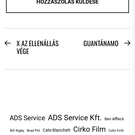
BEJEGYZÉS
X AZ ELLENÁLLÁS
GUANTÁNAMO
Previous
N
VÉGE
NAVIGÁCIÓ
post:
po
ADS Service Kft.
ADS Service
Ben Affleck
Cirko Film
Cate Blanchett
Bill Nighy
Brad Pitt
Colin Firth