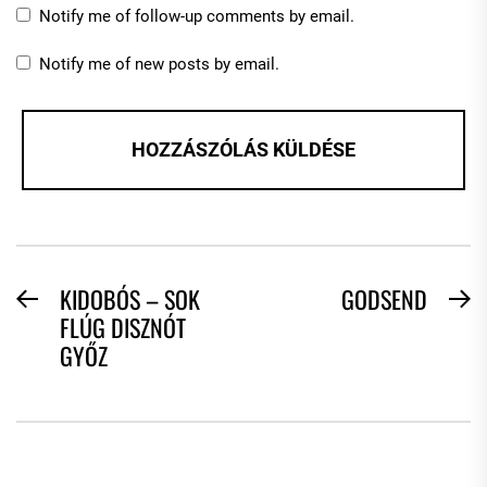
Notify me of follow-up comments by email.
Notify me of new posts by email.
BEJEGYZÉS
KIDOBÓS – SOK
GODSEND
Previous
N
FLÚG DISZNÓT
NAVIGÁCIÓ
post:
po
GYŐZ