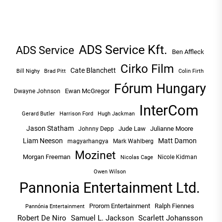
ADS Service Kft.
ADS Service
Ben Affleck
Cirko Film
Cate Blanchett
Bill Nighy
Brad Pitt
Colin Firth
Fórum Hungary
Ewan McGregor
Dwayne Johnson
InterCom
Hugh Jackman
Gerard Butler
Harrison Ford
Jason Statham
Jude Law
Julianne Moore
Johnny Depp
Liam Neeson
Matt Damon
magyarhangya
Mark Wahlberg
Mozinet
Morgan Freeman
Nicole Kidman
Nicolas Cage
Owen Wilson
Pannonia Entertainment Ltd.
Prorom Entertainment
Ralph Fiennes
Pannónia Entertainment
Robert De Niro
Samuel L. Jackson
Scarlett Johansson