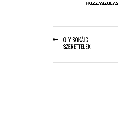
BEJEGYZÉS
OLY SOKÁIG
Previous
SZERETTELEK
NAVIGÁCIÓ
post: