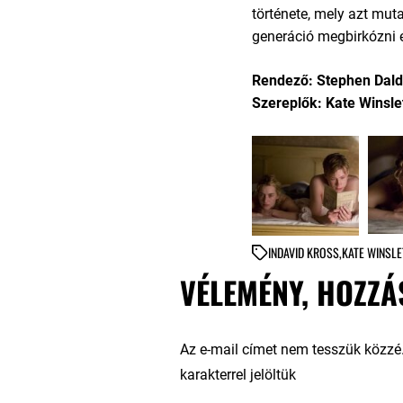
története, mely azt mut
generáció megbirkózni 
Rendező: Stephen Dald
Szereplők: Kate Winsle
IN
DAVID KROSS
,
KATE WINSLE
VÉLEMÉNY, HOZZÁ
Az e-mail címet nem tesszük közzé
karakterrel jelöltük