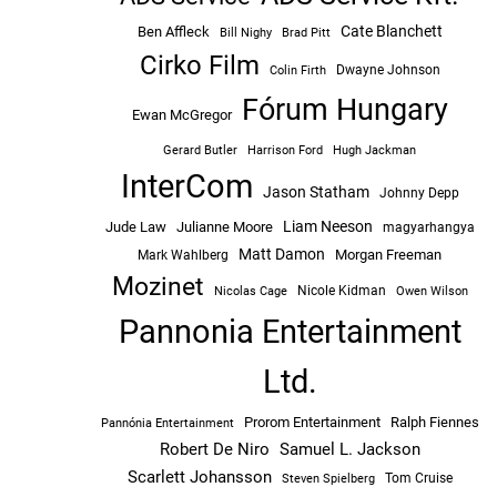
Cate Blanchett
Ben Affleck
Bill Nighy
Brad Pitt
Cirko Film
Dwayne Johnson
Colin Firth
Fórum Hungary
Ewan McGregor
Hugh Jackman
Gerard Butler
Harrison Ford
InterCom
Jason Statham
Johnny Depp
Liam Neeson
Jude Law
Julianne Moore
magyarhangya
Matt Damon
Morgan Freeman
Mark Wahlberg
Mozinet
Nicole Kidman
Owen Wilson
Nicolas Cage
Pannonia Entertainment
Ltd.
Prorom Entertainment
Ralph Fiennes
Pannónia Entertainment
Robert De Niro
Samuel L. Jackson
Scarlett Johansson
Tom Cruise
Steven Spielberg