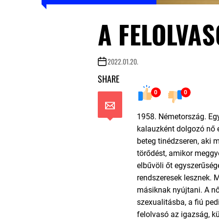
A FELOLVAS
2022.01.20.
SHARE
0
0
1958. Németország. Egy 
kalauzként dolgozó nő e
beteg tinédzseren, aki 
törődést, amikor meggyóg
elbűvöli őt egyszerűség
rendszeresek lesznek. M
másiknak nyújtani. A nő 
szexualitásba, a fiú ped
felolvasó az igazság, 