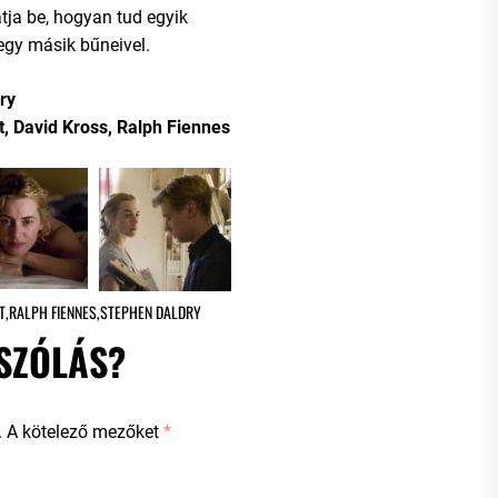
atja be, hogyan tud egyik
egy másik bűneivel.
ry
t, David Kross, Ralph Fiennes
T
,
RALPH FIENNES
,
STEPHEN DALDRY
SZÓLÁS?
.
A kötelező mezőket
*