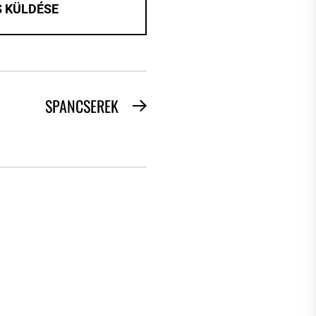
SPANCSEREK
Next
post: