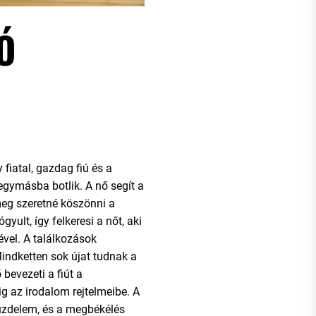
Ó
fiatal, gazdag fiú és a
gymásba botlik. A nő segít a
meg szeretné köszönni a
yult, így felkeresi a nőt, aki
ével. A találkozások
indketten sok újat tudnak a
bevezeti a fiút a
ig az irodalom rejtelmeibe. A
küzdelem, és a megbékélés