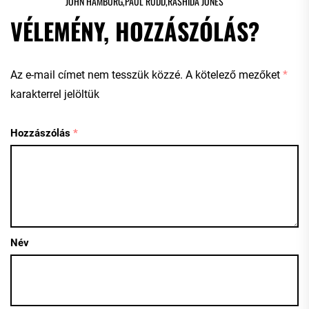
JOHN HAMBURG
,
PAUL RUDD
,
RASHIDA JONES
VÉLEMÉNY, HOZZÁSZÓLÁS?
Az e-mail címet nem tesszük közzé.
A kötelező mezőket
*
karakterrel jelöltük
Hozzászólás
*
Név