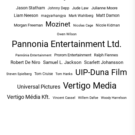
Jason Statham
Jude Law
Julianne Moore
Johnny Depp
Liam Neeson
Matt Damon
magyarhangya
Mark Wahlberg
Mozinet
Morgan Freeman
Nicole Kidman
Nicolas Cage
Owen Wilson
Pannonia Entertainment Ltd.
Prorom Entertainment
Ralph Fiennes
Pannónia Entertainment
Robert De Niro
Samuel L. Jackson
Scarlett Johansson
UIP-Duna Film
Tom Cruise
Tom Hanks
Steven Spielberg
Vertigo Media
Universal Pictures
Vertigo Média Kft.
Vincent Cassel
Willem Dafoe
Woody Harrelson