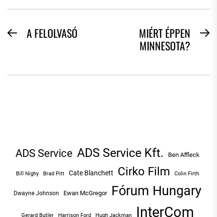
BEJEGYZÉS
A FELOLVASÓ
MIÉRT ÉPPEN
Previous
N
MINNESOTA?
NAVIGÁCIÓ
post:
po
ADS Service Kft.
ADS Service
Ben Affleck
Cirko Film
Cate Blanchett
Bill Nighy
Brad Pitt
Colin Firth
Fórum Hungary
Ewan McGregor
Dwayne Johnson
InterCom
Hugh Jackman
Gerard Butler
Harrison Ford