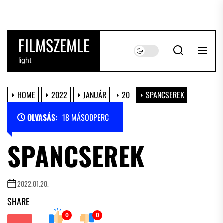
Skip
to
the
FILMSZEMLE
content
light
HOME
2022
JANUÁR
20
SPANCSEREK
OLVASÁS:
18 MÁSODPERC
SPANCSEREK
2022.01.20.
SHARE
0
0