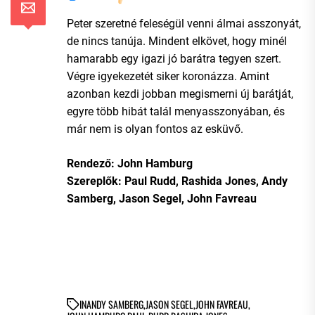
Peter szeretné feleségül venni álmai asszonyát,
de nincs tanúja. Mindent elkövet, hogy minél
hamarabb egy igazi jó barátra tegyen szert.
Végre igyekezetét siker koronázza. Amint
azonban kezdi jobban megismerni új barátját,
egyre több hibát talál menyasszonyában, és
már nem is olyan fontos az esküvő.
Rendező: John Hamburg
Szereplők: Paul Rudd, Rashida Jones, Andy
Samberg, Jason Segel, John Favreau
IN
ANDY SAMBERG
,
JASON SEGEL
,
JOHN FAVREAU
,