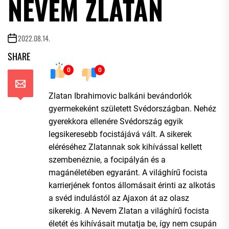
NEVEM ZLATAN
2022.08.14.
SHARE
0
0
Zlatan Ibrahimovic balkáni bevándorlók
gyermekeként született Svédországban. Nehéz
gyerekkora ellenére Svédország egyik
legsikeresebb focistájává vált. A sikerek
eléréséhez Zlatannak sok kihívással kellett
szembenéznie, a focipályán és a
magánéletében egyaránt. A világhírű focista
karrierjének fontos állomásait érinti az alkotás
a svéd indulástól az Ajaxon át az olasz
sikerekig. A Nevem Zlatan a világhírű focista
életét és kihívásait mutatja be, így nem csupán