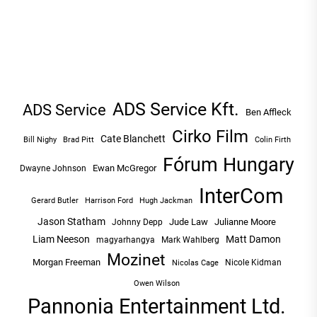
ADS Service Kft.
ADS Service
Ben Affleck
Cirko Film
Cate Blanchett
Bill Nighy
Brad Pitt
Colin Firth
Fórum Hungary
Ewan McGregor
Dwayne Johnson
InterCom
Hugh Jackman
Gerard Butler
Harrison Ford
Jason Statham
Jude Law
Julianne Moore
Johnny Depp
Liam Neeson
Matt Damon
magyarhangya
Mark Wahlberg
Mozinet
Morgan Freeman
Nicole Kidman
Nicolas Cage
Owen Wilson
Pannonia Entertainment Ltd.