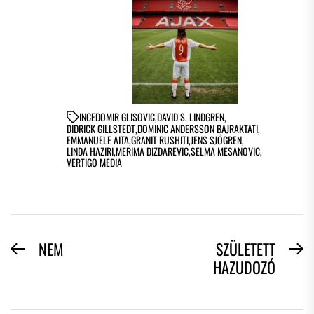
IN
CEDOMIR GLISOVIC
,
DAVID S. LINDGREN
,
DIDRICK GILLSTEDT
,
DOMINIC ANDERSSON BAJRAKTATI
,
EMMANUELE AITA
,
GRANIT RUSHITI
,
JENS SJÖGREN
,
LINDA HAZIRI
,
MERIMA DIZDAREVIC
,
SELMA MESANOVIC
,
VERTIGO MEDIA
BEJEGYZÉS
NEM
SZÜLETETT
Previous
N
HAZUDOZÓ
NAVIGÁCIÓ
post:
po