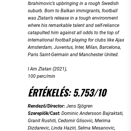
Ibrahimovic’s upbringing in a rough Swedish
suburb. Born to Balkan immigrants, football
was Zlatan’s release in a tough environment
where his remarkable talent and self-reliance
catapulted him against all odds to the top of
international football playing for clubs like Ajax
Amsterdam, Juventus, Inter, Milan, Barcelona,
Paris Saint-Germain and Manchester United.
I Am Zlatan (2021),
100 perc/min
ÉRTÉKELÉS: 5.753/10
Rendező/Director:
Jens Sjögren
Szereplők/Cast:
Dominic Andersson Bajraktati,
Granit Rushiti, Cedomir Glisovic, Merima
Dizdarevic, Linda Haziri, Selma Mesanovic,